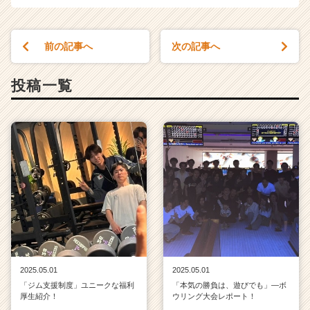
e
e
r）
前の記事へ
次の記事へ
投稿一覧
2025.05.01
2025.05.01
「ジム支援制度」ユニークな福利
「本気の勝負は、遊びでも」—ボ
厚生紹介！
ウリング大会レポート！