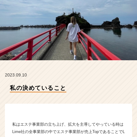
イ
ム
ラ
イ
ン】
|
ベ
ン
チ
ャ
ー・
成
2023.09.10
長
企
私の決めていること
業
か
ら
ス
カ
ウ
私はエステ事業部の立ち上げ、拡大を主導してやっている時は
ト
Lime社の全事業部の中でエステ事業部が売上TopであることでL
が