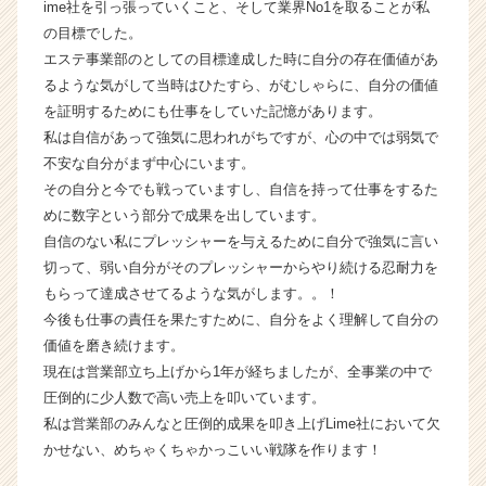
ime社を引っ張っていくこと、そして業界No1を取ることが私
届
の目標でした。
く
エステ事業部のとしての目標達成した時に自分の存在価値があ
就
るような気がして当時はひたすら、がむしゃらに、自分の価値
活
を証明するためにも仕事をしていた記憶があります。
サ
イ
私は自信があって強気に思われがちですが、心の中では弱気で
ト
不安な自分がまず中心にいます。
チ
その自分と今でも戦っていますし、自信を持って仕事をするた
ア
めに数字という部分で成果を出しています。
キ
自信のない私にプレッシャーを与えるために自分で強気に言い
ャ
切って、弱い自分がそのプレッシャーからやり続ける忍耐力を
リ
もらって達成させてるような気がします。。！
ア
（C
今後も仕事の責任を果たすために、自分をよく理解して自分の
h
価値を磨き続けます。
e
現在は営業部立ち上げから1年が経ちましたが、全事業の中で
e
圧倒的に少人数で高い売上を叩いています。
r
私は営業部のみんなと圧倒的成果を叩き上げLime社において欠
C
かせない、めちゃくちゃかっこいい戦隊を作ります！
a
r