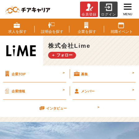
MENU
会員登録
ログイン
私
の
決
求人を
探す
説明会を
探す
企業を
探す
就職
イベント
め
て
株式会社Lime
い
＋ フォロー
る
こ
と
>
>
企業TOP
募集
【株
式
会
>
>
企業情報
メンバー
社
L
>
i
インタビュー
m
e
の
タ