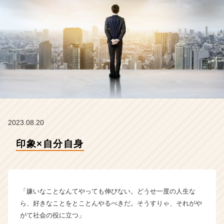
ラ
イ
ン】
|
ベ
ン
チ
ャ
ー・
成
長
企
2023.08.20
業
か
印象×自分自身
ら
ス
カ
ウ
「嫌いなことなんてやっても伸びない。どうせ一度の人生な
ト
が
ら、好きなことをとことんやるべきだ。そうすりゃ、それがや
届
がて社会の役に立つ」
く