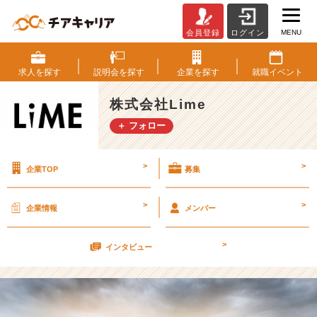
MENU
会員登録
ログイン
印
象
×
求人を
探す
説明会を
探す
企業を
探す
就職
イベント
自
分
株式会社Lime
自
＋ フォロー
身
【株
式
>
>
企業TOP
募集
会
社
L
>
>
企業情報
メンバー
i
m
>
e
インタビュー
の
タ
イ
ム