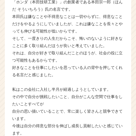
「ホンダ（本田技研工業）」の創業者である本田宗一郎（ほん
就
だ そういちろう）氏の名言です。
活
本田氏は嫌なことや不得意なことは一切やらずに、得意なこと
サ
だけをやるようにしていましたが、これは嫌なことを長々とや
イ
っても伸びる可能性が低いからです。
ト
チ
そして、一度きりの人生だからこそ、悔いのないように好きな
ア
ことに多く取り組んだほうが良いと考えていました。
キ
それは、自分が好きで取り組んだことのほうが、社会の役に立
ャ
つ可能性もあるからです。
リ
好きなことを仕事にしたいを思っている人の背中を押してくれ
ア
る名言だと感じました。
（C
h
e
私はこの会社に入社し半月が経過しようとしています。
e
その中で自分が挑戦したいこと、自分がこんな空間で仕事をし
r
たいことすべてが
C
自分の思い描いていることで、常に楽しく皆さんと競争できて
a
います。
r
今後は自分の得意な部分を伸ばし成長し貢献したいと感じてい
e
ます。
e