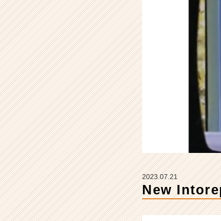
o.
1
C
h
a
l
l
e
n
g
e
【株
式
会
社
L
i
2023.07.21
m
New Intore
e
の
タ