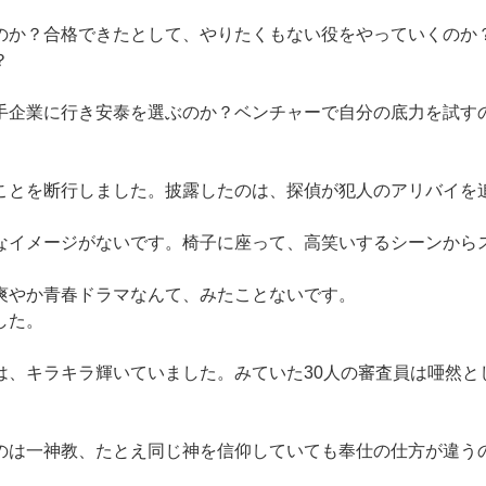
のか？合格できたとして、やりたくもない役をやっていくのか
？
手企業に行き安泰を選ぶのか？ベンチャーで自分の底力を試す
ことを断行しました。披露したのは、探偵が犯人のアリバイを
なイメージがないです。椅子に座って、高笑いするシーンから
爽やか青春ドラマなんて、みたことないです。
した。
は、キラキラ輝いていました。みていた30人の審査員は唖然と
のは一神教、たとえ同じ神を信仰していても奉仕の仕方が違う