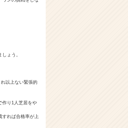
ましょう。
これ以上ない緊張的
で作り1人芝居をや
成すれば合格率が上