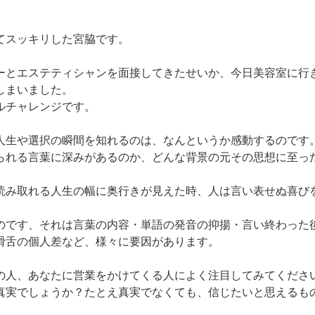
てスッキリした宮脇です。
ーとエステティシャンを面接してきたせいか、今日美容室に行
しまいました。
ルチャレンジです。
人生や選択の瞬間を知れるのは、なんというか感動するのです
られる言葉に深みがあるのか、どんな背景の元その思想に至っ
読み取れる人生の幅に奥行きが見えた時、人は言い表せぬ喜び
のです、それは言葉の内容・単語の発音の抑揚・言い終わった
滑舌の個人差など、様々に要因があります。
の人、あなたに営業をかけてくる人によく注目してみてくださ
真実でしょうか？たとえ真実でなくても、信じたいと思えるも