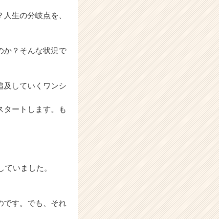
？人生の分岐点を、
のか？そんな状況で
追及していくワンシ
スタートします。も
していました。
のです。でも、それ