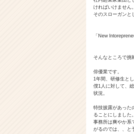
e
ければいけません
e
そのスローガンと
r）
「New Intorepren
そんなところで挑
俳優業です。
1年間、研修生と
僕1人に対して、
状況。
特技披露があった
ることにしました
事務所は爽やか系
がるのでは、、と