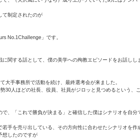
。
して制定されたのが
eurs No.1Challenge」です。
戦に関する話として、僕の美学への殉教エピソードをお話しし
して大手事務所で活動を続け、最終選考会が来ました。
総勢30人ほどの社長、役員、社員がジロッと見つめるという、
ので、「これで勝負が決まる」と確信した僕はシナリオを自分
。
で若手を売り出している、その方向性に合わせたシナリオを作
予想したのですが