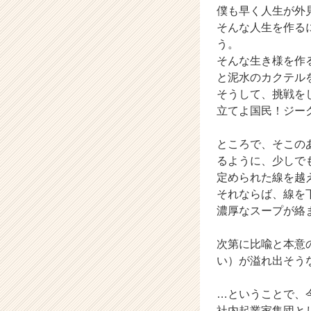
僕も早く人生が外
届
そんな人生を作る
く
就
う。
活
そんな生き様を作
サ
と泥水のカクテル
イ
そうして、挑戦を
ト
立てよ国民！ジー
チ
ア
ところで、そこの
キ
ャ
るように、少しで
リ
定められた線を越
ア
それならば、線を
（C
濃厚なスープが絡
h
e
次第に比喩と本意
e
い）が溢れ出そう
r
C
a
…ということで、
r
社内起業家集団と