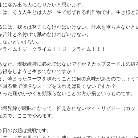
見に滲み出る人になりたいと思います。
には、そう人生とは人が一生で必ず作る創作物です。生き様と
るには、我々は努力しなければいけない。汗水を垂らさないと
を苦汁と名付けて舐めなければいけない。
しないといけない。
クライム！ジークライム！！ジークライム！！！
あなた、現状維持に必死ではないですか？カップヌードルの線
も得をしようと生きてないですか？
え、薄まったスープを味わうことに何の意味があるのでしょう
下回る量で濃厚なスープを味わえば良くないですか？
まった麺やかやくを頬張らないことの方が損というものです。
の境界線が曖昧になって、抑えきれないマイ・リビドー（カッ
なので、ここでやめます。
今日のお題は挑戦です。
して、（矢沢風にいうなら）成り上がっていくためにはナンバ