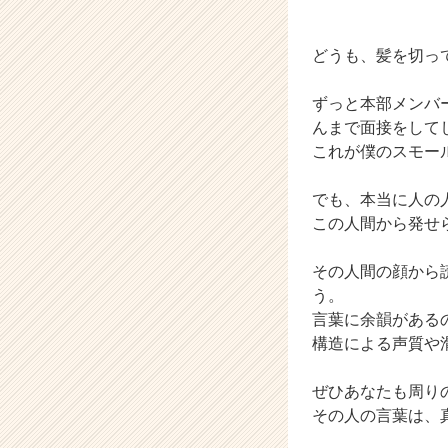
イ
ム
ラ
どうも、髪を切っ
イ
ン】
ずっと本部メンバ
|
んまで面接をして
ベ
これが僕のスモー
ン
チ
ャ
でも、本当に人の
ー・
この人間から発せ
成
長
その人間の顔から
企
う。
業
言葉に余韻がある
か
ら
構造による声質や
ス
カ
ぜひあなたも周り
ウ
その人の言葉は、
ト
が