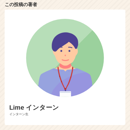
この投稿の著者
届
く
就
活
サ
イ
ト
チ
ア
キ
ャ
リ
ア
（C
h
e
e
Lime インターン
r
インターン生
C
a
r