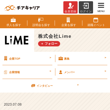
MENU
会員登録
ログイン
隙
間
時
求人を
探す
説明会を
探す
企業を
探す
就職
イベント
間
の
株式会社Lime
有
＋ フォロー
効
活
用
>
>
企業TOP
募集
【株
式
会
>
>
企業情報
メンバー
社
L
>
i
インタビュー
m
e
の
2023.07.08
タ