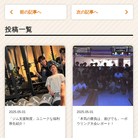
e
e
前の記事へ
次の記事へ
r）
投稿一覧
2025.05.01
2025.05.01
「ジム支援制度」ユニークな福利
「本気の勝負は、遊びでも」—ボ
厚生紹介！
ウリング大会レポート！