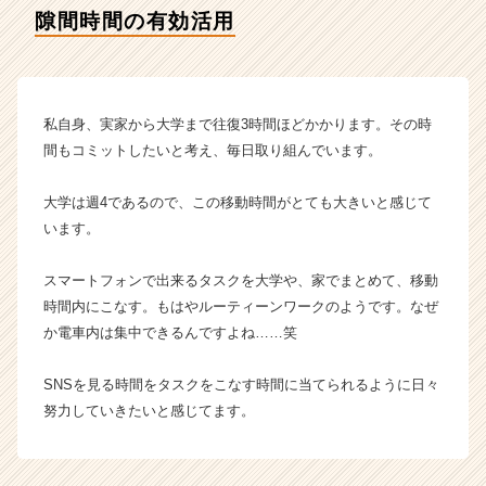
イ
隙間時間の有効活用
ム
ラ
イ
ン】
|
私自身、実家から大学まで往復3時間ほどかかります。その時
ベ
間もコミットしたいと考え、毎日取り組んでいます。
ン
チ
大学は週4であるので、この移動時間がとても大きいと感じて
ャ
います。
ー・
成
長
スマートフォンで出来るタスクを大学や、家でまとめて、移動
企
時間内にこなす。もはやルーティーンワークのようです。なぜ
業
か電車内は集中できるんですよね……笑
か
ら
SNSを見る時間をタスクをこなす時間に当てられるように日々
ス
努力していきたいと感じてます。
カ
ウ
ト
が