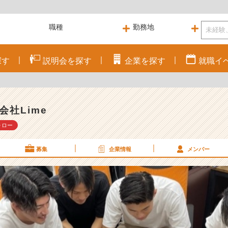
探す
説明会を
探す
企業を
探す
就職
イ
会社Lime
ォロー
募集
企業情報
メンバー