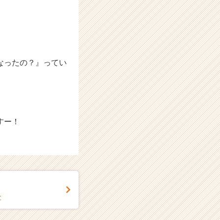
なったの？』ってい
すー！
と