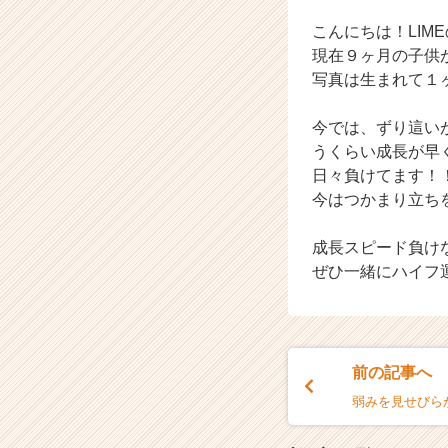
く
就
こんにちは！LIM
活
現在９ヶ月の子供
サ
写真は生まれて１
イ
ト
今では、ずり這い
チ
うくらい成長が早
ア
キ
日々負けてます！
ャ
今はつかまり立ち
リ
ア
成長スピード負け
（C
ぜひ一緒にハイフ
h
e
e
r
C
前の記事へ
a
弱みを見せびら
r
e
e