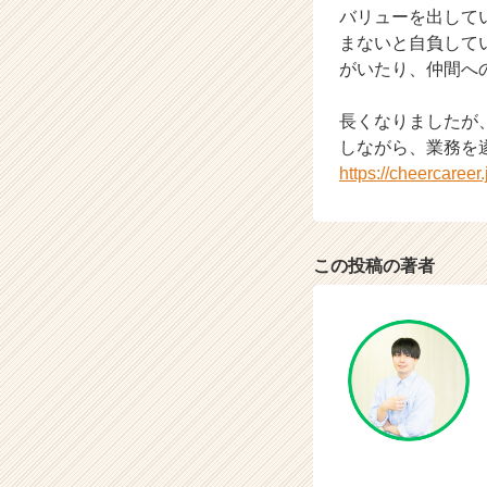
バリューを出して
e
まないと自負して
r）
がいたり、仲間へ
長くなりましたが
しながら、業務を
https://cheercaree
この投稿の著者