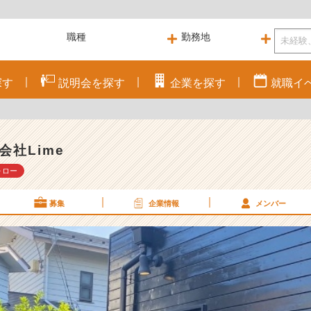
探す
説明会を
探す
企業を
探す
就職
イ
会社Lime
ォロー
募集
企業情報
メンバー