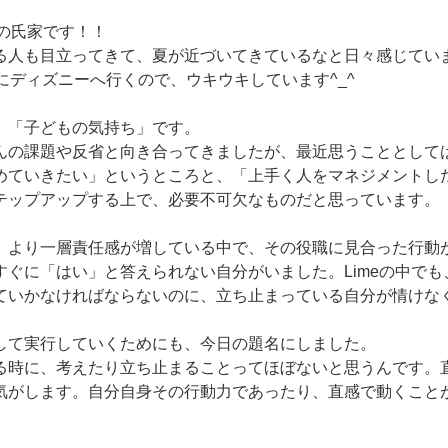
eの氏家です！！
る人も目立ってきて、夏が近づいてきているなと日々感じてい
にディズニーへ行くので、ウキウキしています^_^
、「子どもの気持ち」です。
んの課題や反省と向き合ってきましたが、最近思うこととして
めていきたい」というところと、「上手く人をマネジメントし
テップアップする上で、必要不可欠なものだと思っています。
、より一層責任感が増している中で、その役職に見合った行動
すぐに「はい」と答えられない自分がいました。Limeの中で
ていかなければならないのに、立ち止まっている自分が情けな
して実行していくためにも、今日の題名にしました。
る時に、考えたり立ち止まることってほぼないと思うんです。
気がします。自分自身その行動力であったり、直感で動くこと
。