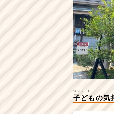
ム
ラ
イ
ン】
|
ベ
ン
チ
ャ
ー・
成
長
企
業
か
ら
ス
2023.05.16
カ
子どもの気
ウ
ト
が