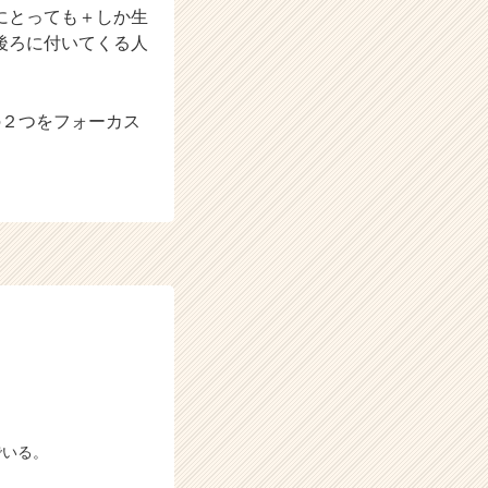
にとっても＋しか生
後ろに付いてくる人
の２つをフォーカス
でいる。