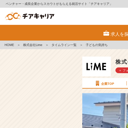
ベンチャー・成長企業からスカウトがもらえる就活サイト「チアキャリア」
子
ど
求人を
も
の
HOME
＞
株式会社Lime
＞
タイムライン一覧
＞
子どもの気持ち
気
持
ち
株式
【株
＋ フ
式
会
社
企業TOP
L
i
m
e
の
タ
イ