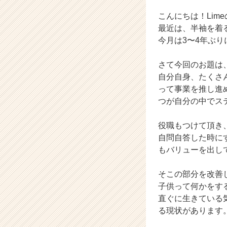
届
く
こんにちは！Lim
就
最近は、半袖を着
活
今月は3〜4年ぶり
サ
イ
さて今回のお題は
ト
自分自身、たくさ
チ
ア
って事業を推し進
キ
つが自分の中でス
ャ
リ
役職もつけて頂き
ア
自問自答した時に
（C
もバリューを出し
h
e
e
そこの部分を改善
r
子供って何かをす
C
直ぐに生きている
a
る現状があります
r
e