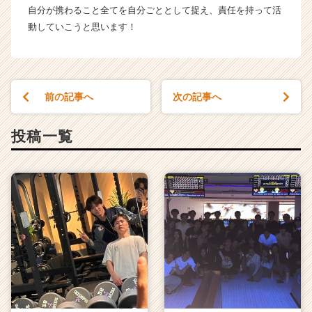
r
自分が携わること全てを自分ごととして捉え、責任を持って活
e
動していこうと思います！
e
r）
前の記事へ
次の記事へ
投稿一覧