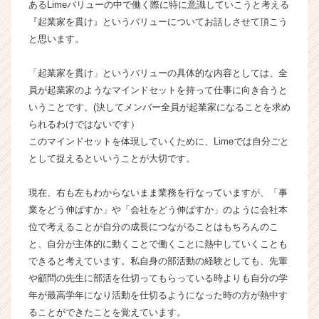
あるLimeバリューの中で働く際に特に意識していこうと考える
が
『起業家を貫け』というバリューについてお話しさせて頂こう
届
と思います。
く
就
「起業家を貫け」というバリューの具体的な内容としては、全
活
サ
員が起業家のようなマインドセットを持って仕事に向き合うと
イ
いうことです。(決してメンバー全員が起業家になることを求め
ト
られるわけではないです）
チ
このマインドセットを体現していくために、Limeでは自分ごと
ア
として捉えるといいうことが大切です。
キ
ャ
現在、右も左もわからないまま業務を行なっていますが、「事
リ
ア
業をどう伸ばすか」や「会社をどう伸ばすか」のように会社本
（C
位で考えることが自分の成長につながることはもちろんのこ
h
と、自分が主体的に動くことで働くことに熱中していくことも
e
できると考えています。私自身の部活動の経験としても、先輩
e
や顧問の先生に部活を仕切ってもらっている時よりも自分の学
r
年が最高学年になり活動を仕切るようになった時の方が熱中す
C
ることができたことを覚えています。
a