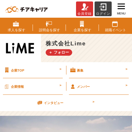
MENU
会員登録
ログイン
自
分
ご
求人を
探す
説明会を
探す
企業を
探す
就職
イベント
と
と
株式会社Lime
し
＋ フォロー
て
捉
え
>
>
企業TOP
募集
る！
【株
式
>
>
企業情報
メンバー
会
社
>
L
インタビュー
i
m
e
の