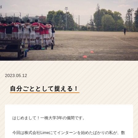
タ
イ
ム
ラ
イ
ン】
|
ベ
ン
チ
ャ
ー・
2023.05.12
成
長
自分ごととして捉える！
企
業
か
ら
はじめまして！一橋大学3年の儀間です。
ス
カ
ウ
今回は株式会社Limeにてインターンを始めたばかりの私が、数
ト