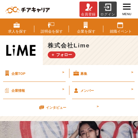
MENU
会員登録
ログイン
【市
場
価
求人を
探す
説明会を
探す
企業を
探す
就職
イベント
値
と
株式会社Lime
人
＋ フォロー
間
的
価
>
>
企業TOP
募集
値】〜
素
直
>
>
企業情報
メンバー
か
ら
>
生
インタビュー
ま
れ
る
の