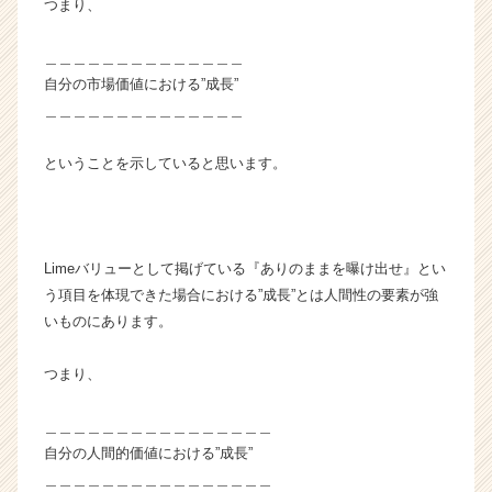
つまり、
ア
キ
＿＿＿＿＿＿＿＿＿＿＿＿＿＿
ャ
リ
自分の市場価値における”成長”
ア
＿＿＿＿＿＿＿＿＿＿＿＿＿＿
（C
h
ということを示していると思います。
e
e
r
C
a
Limeバリューとして掲げている『ありのままを曝け出せ』とい
r
う項目を体現できた場合における”成長”とは人間性の要素が強
e
いものにあります。
e
r）
つまり、
＿＿＿＿＿＿＿＿＿＿＿＿＿＿＿＿
自分の人間的価値における”成長”
＿＿＿＿＿＿＿＿＿＿＿＿＿＿＿＿