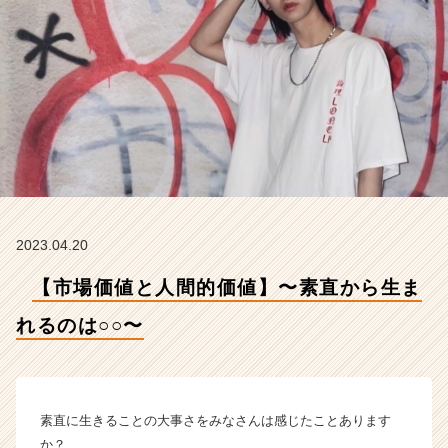
は
○
○〜
【株
式
会
社
L
i
m
e
の
2023.04.20
タ
イ
【市場価値と人間的価値】〜素直から生ま
ム
ラ
れるのは○○〜
イ
ン】
|
ベ
素直に生きることの大事さをみなさんは感じたことあります
ン
か？
チ