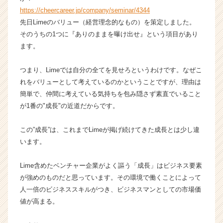
ャ
https://cheercareer.jp/company/seminar/4344
ー・
先日Limeのバリュー（経営理念的なもの）を策定しました。
成
そのうちの1つに『ありのままを曝け出せ』という項目があり
長
ます。
企
業
つまり、Limeでは自分の全てを見せろというわけです。なぜこ
か
れをバリューとして考えているのかということですが、理由は
ら
ス
簡単で、仲間に考えている気持ちを包み隠さず素直でいること
カ
が1番の"成長"の近道だからです。
ウ
ト
この”成長”は、これまでLimeが掲げ続けてきた成長とは少し違
が
います。
届
く
Lime含めたベンチャー企業がよく謳う「成長」はビジネス要素
就
活
が強めのものだと思っています。その環境で働くことによって
サ
人一倍のビジネススキルがつき、ビジネスマンとしての市場価
イ
値が高まる。
ト
チ