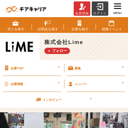
MENU
会員登録
ログイン
S
V
（S
求人を
探す
説明会を
探す
企業を
探す
就職
イベント
i
l
株式会社Lime
i
＋ フォロー
c
o
n
>
>
企業TOP
募集
V
a
l
>
>
企業情報
メンバー
l
e
>
y）
インタビュー
が
教
え
て