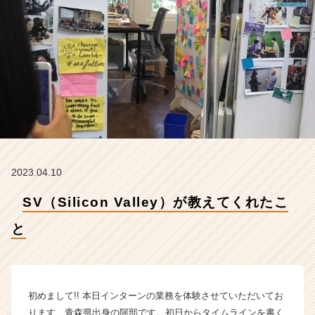
く
れ
た
こ
と
【株
式
会
社
L
i
m
2023.04.10
e
の
SV（Silicon Valley）が教えてくれたこ
タ
イ
と
ム
ラ
イ
ン】
初めまして!! 本日インターンの業務を体験させていただいてお
|
ります、青森県出身の阿部です。初日からタイムラインを書く
ベ