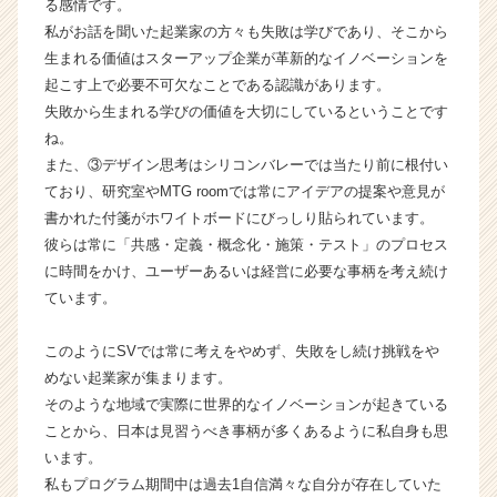
る感情です。
ト
私がお話を聞いた起業家の方々も失敗は学びであり、そこから
チ
生まれる価値はスターアップ企業が革新的なイノベーションを
ア
キ
起こす上で必要不可欠なことである認識があります。
ャ
失敗から生まれる学びの価値を大切にしているということです
リ
ね。
ア
また、③デザイン思考はシリコンバレーでは当たり前に根付い
（C
ており、研究室やMTG roomでは常にアイデアの提案や意見が
h
書かれた付箋がホワイトボードにびっしり貼られています。
e
彼らは常に「共感・定義・概念化・施策・テスト」のプロセス
e
r
に時間をかけ、ユーザーあるいは経営に必要な事柄を考え続け
C
ています。
a
r
このようにSVでは常に考えをやめず、失敗をし続け挑戦をや
e
めない起業家が集まります。
e
そのような地域で実際に世界的なイノベーションが起きている
r）
ことから、日本は見習うべき事柄が多くあるように私自身も思
います。
私もプログラム期間中は過去1自信満々な自分が存在していた