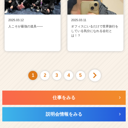
2025.03.12
2025.03.11
人こそが最強の道具——
オフィスにいるだけで世界旅行を
している気分になれる会社と
は！？
1
2
3
4
5
仕事をみる
説明会情報をみる