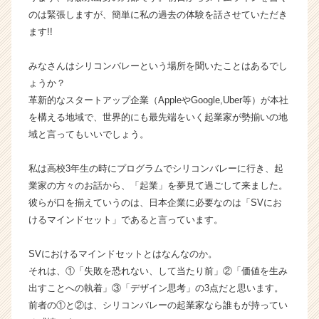
ン
のは緊張しますが、簡単に私の過去の体験を話させていただき
チ
ます!!
ャ
ー・
みなさんはシリコンバレーという場所を聞いたことはあるでし
成
ょうか？
長
革新的なスタートアップ企業（AppleやGoogle,Uber等）が本社
企
を構える地域で、世界的にも最先端をいく起業家が勢揃いの地
業
か
域と言ってもいいでしょう。
ら
ス
私は高校3年生の時にプログラムでシリコンバレーに行き、起
カ
業家の方々のお話から、「起業」を夢見て過ごして来ました。
ウ
彼らが口を揃えていうのは、日本企業に必要なのは「SVにお
ト
けるマインドセット」であると言っています。
が
届
く
SVにおけるマインドセットとはなんなのか。
就
それは、①「失敗を恐れない、して当たり前」②「価値を生み
活
出すことへの執着」③「デザイン思考」の3点だと思います。
サ
前者の①と②は、シリコンバレーの起業家なら誰もが持ってい
イ