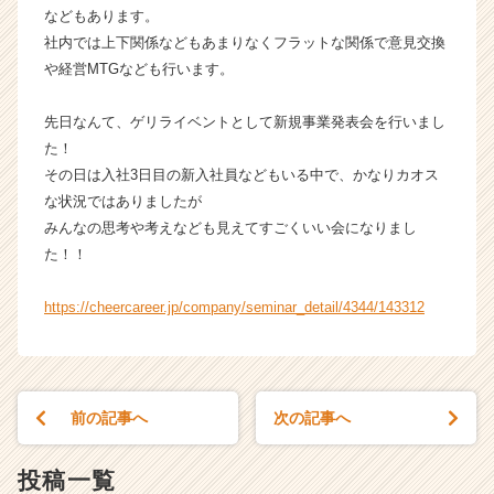
h
などもあります。
e
社内では上下関係などもあまりなくフラットな関係で意見交換
e
や経営MTGなども行います。
r
C
先日なんて、ゲリライベントとして新規事業発表会を行いまし
a
た！
r
その日は入社3日目の新入社員などもいる中で、かなりカオス
e
e
な状況ではありましたが
r）
みんなの思考や考えなども見えてすごくいい会になりまし
た！！
https://cheercareer.jp/company/seminar_detail/4344/143312
前の記事へ
次の記事へ
投稿一覧