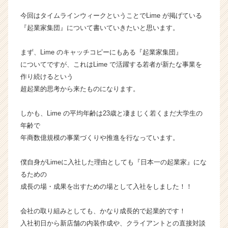
か
今回はタイムラインウィークということでLime が掲げている
ら
『起業家集団』について書いていきたいと思います。
ス
カ
まず、Lime のキャッチコピーにもある『起業家集団』
ウ
ト
についてですが、これはLime で活躍する若者が新たな事業を
が
作り続けるという
届
超起業的思考から来たものになります。
く
就
しかも、Lime の平均年齢は23歳と凄まじく若くまだ大学生の
活
年齢で
サ
年商数億規模の事業づくりや推進を行なっています。
イ
ト
チ
僕自身がLimeに入社した理由としても『日本一の起業家』にな
ア
るための
キ
成長の場・成果を出すための場として入社をしました！！
ャ
リ
会社の取り組みとしても、かなり成長的で起業的です！
ア
入社初日から新店舗の内装作成や、クライアントとの直接対談
（C