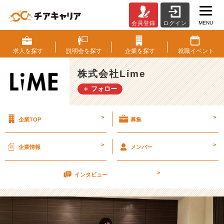
MENU
会員登録
ログイン
【我
ら
が
求人を
探す
説明会を
探す
企業を
探す
就職
イベント
起
業
株式会社Lime
集
＋ フォロー
団】
L
I
>
>
企業TOP
募集
M
E
と
>
>
企業情報
メンバー
い
う
>
組
インタビュー
織
【株
式
会