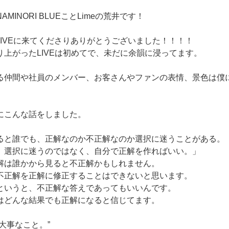
MINORI BLUEことLimeの荒井です！
谷LIVEに来てくださりありがとうございました！！！！
り上がったLIVEは初めてで、未だに余韻に浸ってます。
る仲間や社員のメンバー、お客さんやファンの表情、景色は僕
にこんな話をしました。
ると誰でも、正解なのか不正解なのか選択に迷うことがある。
選択に迷うのではなく、自分で正解を作ればいい。」
解は誰かから見ると不正解かもしれません。
不正解を正解に修正することはできないと思います。
というと、不正解な答えであってもいいんです。
はどんな結果でも正解になると信じてます。
大事なこと。”