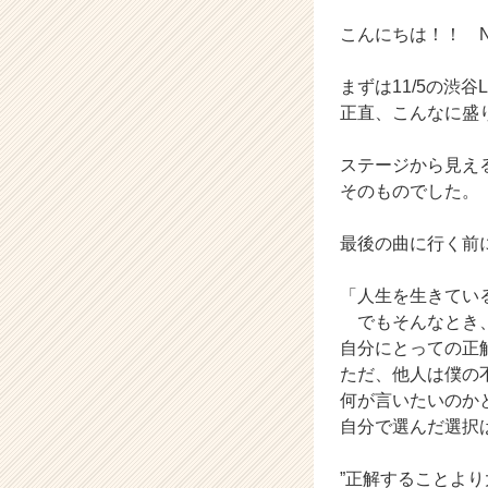
ベ
ン
こんにちは！！ NA
チ
ャ
まずは11/5の渋
ー・
正直、こんなに盛
成
長
ステージから見え
企
業
そのものでした。
か
ら
最後の曲に行く前
ス
カ
「人生を生きてい
ウ
でもそんなとき、
ト
自分にとっての正
が
届
ただ、他人は僕の
く
何が言いたいのか
就
自分で選んだ選択
活
サ
”正解することより
イ