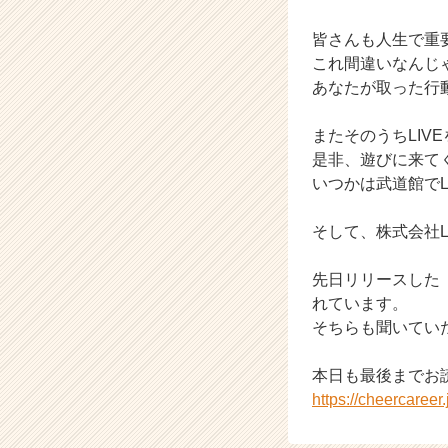
ト
皆さんも人生で重
チ
ア
これ間違いなんじ
キ
あなたが取った行
ャ
リ
またそのうちLIV
ア
是非、遊びに来て
（C
いつかは武道館でL
h
e
e
そして、株式会社
r
C
先日リリースした「
a
れています。
r
そちらも聞いてい
e
e
本日も最後までお
r）
https://cheercaree