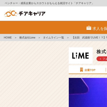
ベンチャー・成長企業からスカウトがもらえる就活サイト「チアキャリア」
【次
回
求人を
武
道
HOME
＞
株式会社Lime
＞
タイムライン一覧
＞
【次回 武道館でLIVE！？
館
で
L
株式
I
＋ フ
V
E！？】
学
企業TOP
生
ラ
ッ
パ
ー
が
起