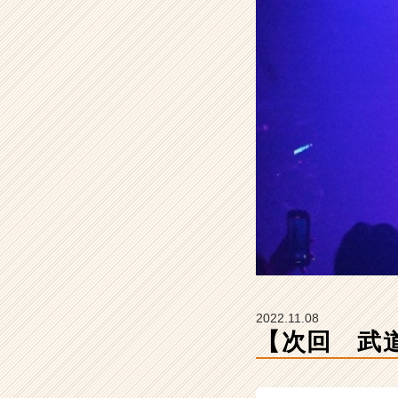
こ
し
た
奇
跡
【株
式
会
社
L
i
m
e
の
タ
イ
ム
2022.11.08
ラ
【次回 武
イ
ン】
|