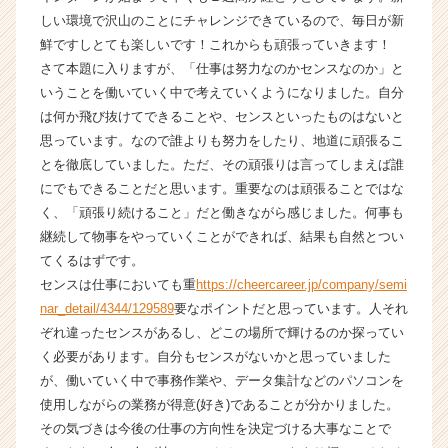
ン
しい環境で沢山のことにチャレンジできているので、毎日が新
チ
鮮ですしとても楽しいです！これからも頑張っていきます！
ャ
さて本題に入りますが、「仕事は努力なのかセンスなのか」と
ー・
いうことを働いていく中で考えていくようになりました。自分
成
は何か飛び抜けてできることや、センスといったものはないと
長
思っています。なので誰よりも努力をしたり、地道に頑張るこ
企
とを徹底していました。ただ、その頑張りは言ってしまえば誰
業
か
にでもできることだと思います。重要なのは頑張ることではな
ら
く、「頑張り続けること」だと働きながら感じました。何事も
ス
継続して物事をやっていくことができれば、結果も自然とつい
カ
てくるはずです。
ウ
センスは仕事においても重
https://cheercareer.jp/company/semi
ト
nar_detail/4344/129589
要なポイントだと思っています。人それ
が
ぞれ違ったセンスがあるし、どこの場所で輝けるのか探ってい
届
く
く必要があります。自分もセンスがないかと思っていました
就
が、働いていく中で事務作業や、データ集計などのパソコンを
活
使用しながらの業務が得意(好き)であることが分かりました。
サ
その気づきは今後の仕事の方向性を決定づける大事なことで
イ