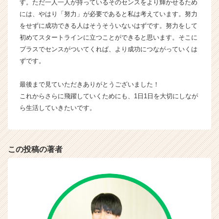
す。ただ一人一人が持っているそのセンスをより輝かせるため
ト
には、やはり「努力」が必要であると私は考えています。努力
チ
をせずに成功できる人はそうそういないはずです。努力をして
ア
キ
初めてスタートラインに立つことができると思います。そこに
ャ
プラスでセンスがついてくれば、より成功につながっていくは
リ
ずです。
ア
（C
最後まで見ていただきありがとうございました！
h
これからさらに飛躍していくためにも、1日1日を大切にしなが
e
ら生活していきたいです。
e
r
C
a
この投稿の著者
r
e
e
r）