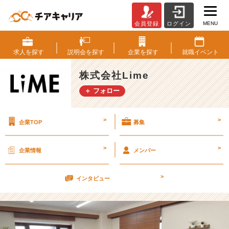
MENU
会員登録
ログイン
[仕
事
は
求人を
探す
説明会を
探す
企業を
探す
就職
イベント
努
力
株式会社Lime
な
＋ フォロー
の
か
セ
>
>
企業TOP
募集
ン
ス
な
>
>
企業情報
メンバー
の
か]
>
働
インタビュー
き
始
め
て