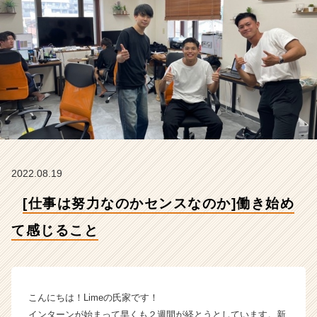
感
じ
る
こ
と
【株
式
会
社
L
i
m
2022.08.19
e
の
[仕事は努力なのかセンスなのか]働き始め
タ
イ
て感じること
ム
ラ
イ
ン】
こんにちは！Limeの氏家です！
|
インターンが始まって早くも２週間が経とうとしています。新
ベ