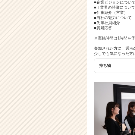
イ
■企業ビジョンについ
ト
■IT業界の特徴につい
■仕事紹介（営業）
チ
■当社の魅力について
ア
■先輩社員紹介
キ
■質疑応答
ャ
※実施時間は1時間を
リ
ア
参加された方に、選考
（C
少しでも気になった方
h
e
持ち物
e
r
C
a
r
e
e
r）