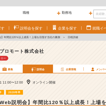
探す
説明会を
探す
企業を
探す
就職
イ
会】年間比120％以上成長！上場を目指す当社の裏側
＞
日程詳細
プロモート株式会社
ォロー
募集
説明会
企業情報
メンバ
31 11:00〜12:00
オンライン開催
卒
2028年卒
Web説明会】年間比120％以上成長！上場