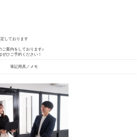
て
て
予定しております
のご案内をしております♪
はぜひご予約ください！
筆記用具／メモ