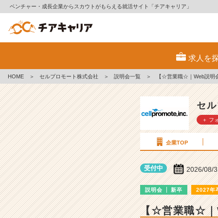
ベンチャー・成長企業からスカウトがもらえる就活サイト「チアキャリア」
セ
ル
求人を
プ
ロ
HOME
＞
セルプロモート株式会社
＞
説明会一覧
＞
【☆営業職☆｜Web説明
モ
ー
ト
セル
株
＋ フ
式
会
社
企業TOP
の
説
受付中
2026/08/
明
会
説明会
新卒
2027年
詳
細
【☆営業職☆｜
|