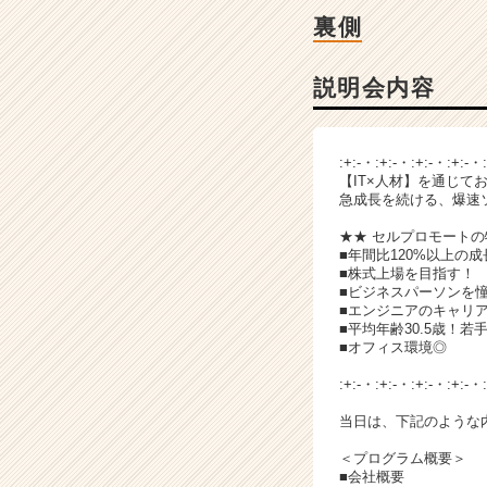
ベ
裏側
ン
チ
ャ
説明会内容
ー・
成
長
:+:-・:+:-・:+:-・:+:-・
企
【IT×人材】を通じて
業
急成長を続ける、爆速
か
★★ セルプロモートの
ら
■年間比120%以上の
ス
■株式上場を目指す！
カ
■ビジネスパーソンを
ウ
■エンジニアのキャリ
■平均年齢30.5歳！若
ト
■オフィス環境◎
が
届
:+:-・:+:-・:+:-・:+:-・
く
当日は、下記のような
就
活
＜プログラム概要＞
サ
■会社概要