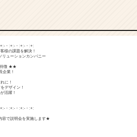
:+:-・:+:-・:+:-・:+:
お客様の課題を解決！
ソリューションカンパニー
特徴 ★★
成長企業！
憧れに！
アをデザイン！
手が活躍！
:+:-・:+:-・:+:-・:+:
内容で説明会を実施します★