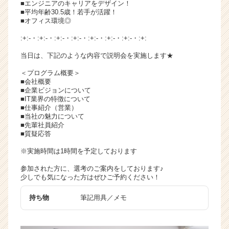
■エンジニアのキャリアをデザイン！
チ
■平均年齢30.5歳！若手が活躍！
ア
■オフィス環境◎
キ
:+:-・:+:-・:+:-・:+:-・:+:-・:+:-・:+:-・:+:
ャ
リ
当日は、下記のような内容で説明会を実施します★
ア
＜プログラム概要＞
（C
■会社概要
h
■企業ビジョンについて
e
■IT業界の特徴について
e
■仕事紹介（営業）
■当社の魅力について
r
■先輩社員紹介
C
■質疑応答
a
r
※実施時間は1時間を予定しております
e
参加された方に、選考のご案内をしております♪
e
少しでも気になった方はぜひご予約ください！
r）
持ち物
筆記用具／メモ