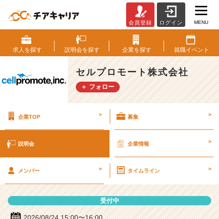
MENU
会員登録
ログイン
セ
ル
プ
求人を
探す
説明会を
探す
企業を
探す
就職
イベント
ロ
モ
セルプロモート株式会社
ー
＋ フォロー
ト
株
式
>
>
企業TOP
募集
会
社
の
>
説明会
企業情報
説
明
>
>
会
メンバー
タイムライン
詳
細
受付中
|
ベ
2026/08/24 15:00〜16:00