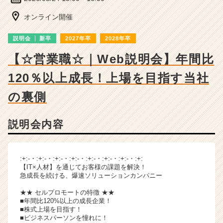
ン
チ
オンライン開催
ャ
ー・
説明会
新卒
2027年卒
2028年卒
成
長
【☆営業職☆｜Web説明会】年間比
企
120％以上成長！上場を目指す当社
業
か
の裏側
ら
ス
カ
説明会内容
ウ
ト
が
:+:-・:+:-・:+:-・:+:-・:+:-・:+:-・:+:-・:+:
届
【IT×人材】を通じてお客様の課題を解決！
く
急成長を続ける、爆速ソリューションカンパニー
就
活
★★ セルプロモートの特徴 ★★
■年間比120%以上の成長企業！
サ
■株式上場を目指す！
イ
■ビジネスパーソンを憧れに！
ト