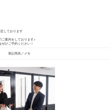
て
て
予定しております
のご案内をしております♪
はぜひご予約ください！
筆記用具／メモ