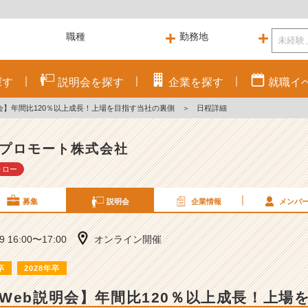
探す
説明会を
探す
企業を
探す
就職
イ
会】年間比120％以上成長！上場を目指す当社の裏側
＞
日程詳細
プロモート株式会社
ォロー
募集
説明会
企業情報
メンバ
29 16:00〜17:00
オンライン開催
卒
2028年卒
Web説明会】年間比120％以上成長！上場