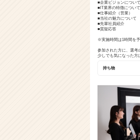
イ
■企業ビジョンについ
ト
■IT業界の特徴につい
■仕事紹介（営業）
チ
■当社の魅力について
ア
■先輩社員紹介
キ
■質疑応答
ャ
※実施時間は1時間を
リ
ア
参加された方に、選考
（C
少しでも気になった方
h
e
持ち物
e
r
C
a
r
e
e
r）