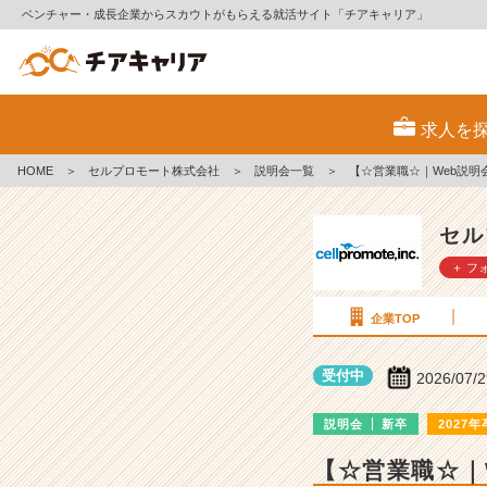
ベンチャー・成長企業からスカウトがもらえる就活サイト「チアキャリア」
セ
ル
求人を
プ
ロ
HOME
＞
セルプロモート株式会社
＞
説明会一覧
＞
【☆営業職☆｜Web説明
モ
ー
ト
セル
株
＋ フ
式
会
社
企業TOP
の
説
受付中
2026/07/
明
会
説明会
新卒
2027年
詳
細
【☆営業職☆｜
|