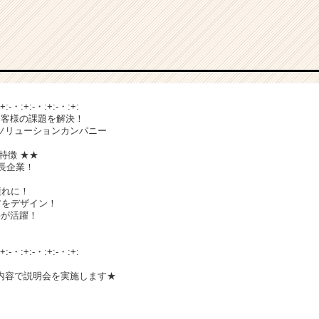
:+:-・:+:-・:+:-・:+:
お客様の課題を解決！
ソリューションカンパニー
特徴 ★★
成長企業！
憧れに！
アをデザイン！
手が活躍！
:+:-・:+:-・:+:-・:+:
内容で説明会を実施します★