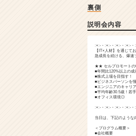
ベ
裏側
ン
チ
ャ
説明会内容
ー・
成
長
:+:-・:+:-・:+:-・:+:-・
企
【IT×人材】を通じて
業
急成長を続ける、爆速
か
★★ セルプロモートの
ら
■年間比120%以上の
ス
■株式上場を目指す！
カ
■ビジネスパーソンを
ウ
■エンジニアのキャリ
■平均年齢30.5歳！若
ト
■オフィス環境◎
が
届
:+:-・:+:-・:+:-・:+:-・
く
当日は、下記のような
就
活
＜プログラム概要＞
サ
■会社概要