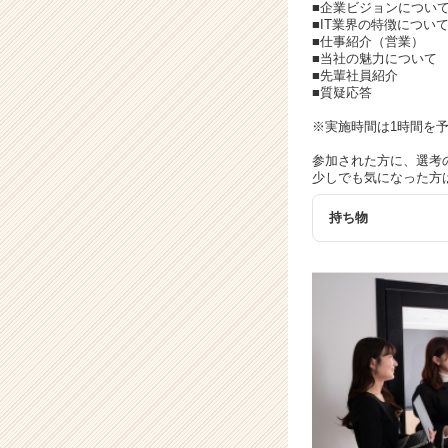
イ
■企業ビジョンについ
ト
■IT業界の特徴につい
■仕事紹介（営業）
チ
■当社の魅力について
ア
■先輩社員紹介
キ
■質疑応答
ャ
※実施時間は1時間を
リ
ア
参加された方に、選考
（C
少しでも気になった方
h
e
持ち物
e
r
C
a
r
e
e
r）