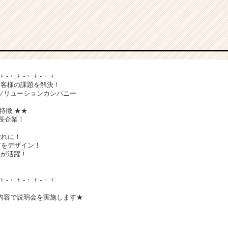
:+:-・:+:-・:+:-・:+:
お客様の課題を解決！
ソリューションカンパニー
特徴 ★★
成長企業！
憧れに！
アをデザイン！
手が活躍！
:+:-・:+:-・:+:-・:+:
内容で説明会を実施します★