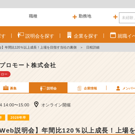
探す
説明会を
探す
企業を
探す
就職
イ
会】年間比120％以上成長！上場を目指す当社の裏側
＞
日程詳細
プロモート株式会社
ォロー
募集
説明会
企業情報
メンバ
14 14:00〜15:00
オンライン開催
卒
2028年卒
Web説明会】年間比120％以上成長！上場