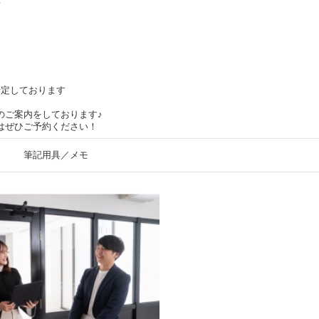
て
て
予定しております
のご案内をしております♪
はぜひご予約ください！
筆記用具／メモ