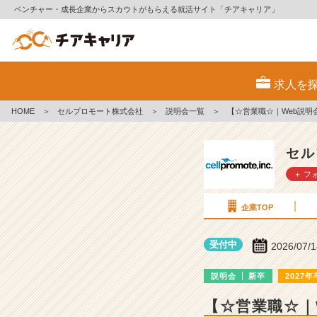
ベンチャー・成長企業からスカウトがもらえる就活サイト「チアキャリア」
セ
ル
求人を
プ
ロ
HOME
＞
セルプロモート株式会社
＞
説明会一覧
＞
【☆営業職☆｜Web説明
モ
ー
ト
セル
株
＋ フ
式
会
社
企業TOP
の
説
受付中
2026/07/
明
会
説明会
新卒
2027年
詳
細
【☆営業職☆｜
|