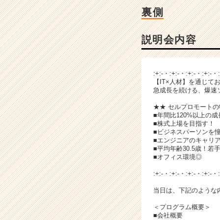
ベ
裏側
ン
チ
ャ
説明会内容
ー・
成
長
:+:-・:+:-・:+:-・:+:-・
企
【IT×人材】を通じて
業
急成長を続ける、爆速
か
★★ セルプロモートの
ら
■年間比120%以上の
ス
■株式上場を目指す！
カ
■ビジネスパーソンを
ウ
■エンジニアのキャリ
■平均年齢30.5歳！若
ト
■オフィス環境◎
が
届
:+:-・:+:-・:+:-・:+:-・
く
当日は、下記のような
就
活
＜プログラム概要＞
サ
■会社概要