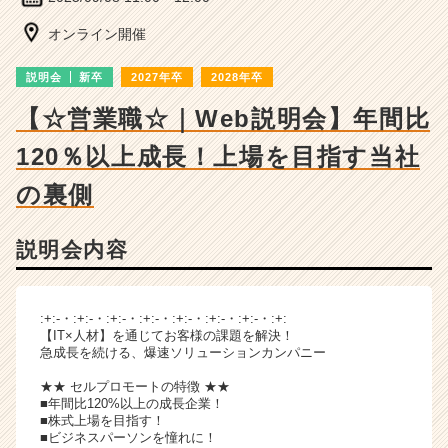
ン
チ
オンライン開催
ャ
ー・
説明会
新卒
2027年卒
2028年卒
成
長
【☆営業職☆｜Web説明会】年間比
企
120％以上成長！上場を目指す当社
業
か
の裏側
ら
ス
カ
説明会内容
ウ
ト
が
:+:-・:+:-・:+:-・:+:-・:+:-・:+:-・:+:-・:+:
届
【IT×人材】を通じてお客様の課題を解決！
く
急成長を続ける、爆速ソリューションカンパニー
就
活
★★ セルプロモートの特徴 ★★
■年間比120%以上の成長企業！
サ
■株式上場を目指す！
イ
■ビジネスパーソンを憧れに！
ト