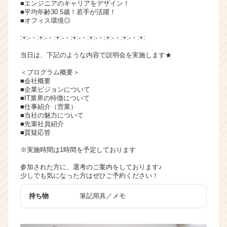
■エンジニアのキャリアをデザイン！
チ
■平均年齢30.5歳！若手が活躍！
ア
■オフィス環境◎
キ
:+:-・:+:-・:+:-・:+:-・:+:-・:+:-・:+:-・:+:
ャ
リ
当日は、下記のような内容で説明会を実施します★
ア
＜プログラム概要＞
（C
■会社概要
h
■企業ビジョンについて
e
■IT業界の特徴について
e
■仕事紹介（営業）
■当社の魅力について
r
■先輩社員紹介
C
■質疑応答
a
r
※実施時間は1時間を予定しております
e
参加された方に、選考のご案内をしております♪
e
少しでも気になった方はぜひご予約ください！
r）
持ち物
筆記用具／メモ