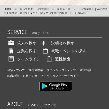
HOME
＞
セルプロモート株式会社
＞
説明会一覧
＞
【☆営業職☆｜Web説明
会】年間比120％以上成長！上場を目指す当社の裏側
＞
日程詳細
SERVICE
就職サービス
求人を探す
説明会を探す
企業を探す
就職イベントを探す
タイムライン
適性検査
就活ノウハウ
選考体験談
スペシャルコンテンツ
就活相談
転職相談
企業マンガ
チアキャリアユーザーガイド
ABOUT
チアキャリアについて