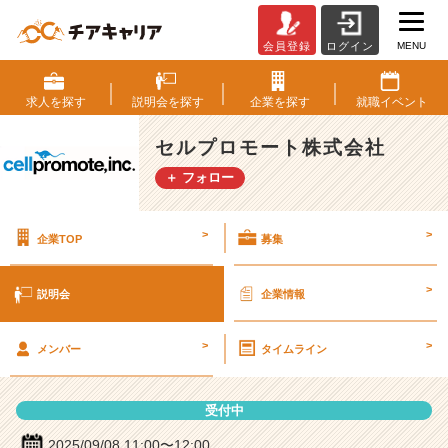
MENU
会員登録
ログイン
セ
ル
プ
求人を
探す
説明会を
探す
企業を
探す
就職
イベント
ロ
モ
セルプロモート株式会社
ー
＋ フォロー
ト
株
式
>
>
企業TOP
募集
会
社
の
>
説明会
企業情報
説
明
>
>
会
メンバー
タイムライン
詳
細
受付中
|
ベ
2025/09/08 11:00〜12:00