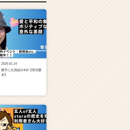
2025.01.14
勝手に社員紹介#16【菅沼愛
未】