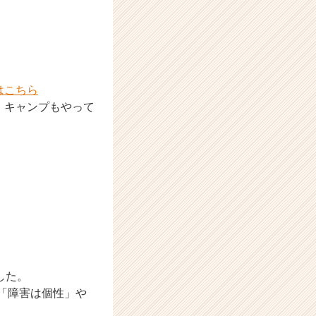
amはこちら
、キャンプもやって
した。
。「障害は個性」や