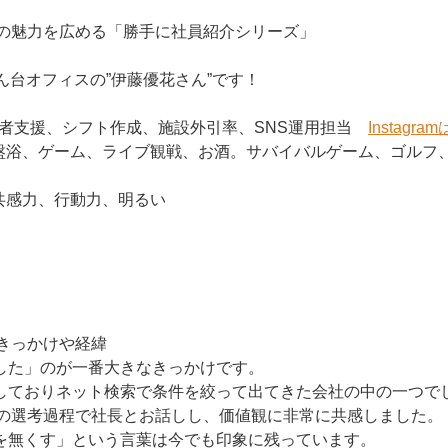
社員の魅力を広める「勝手に社員紹介シリーズ」
ん台オフィスの”伊藤優花さん”です！
利用者支援、シフト作成、施設外引率、SNS運用担当
Instagr
岩盤浴、ゲーム、ライブ観戦、お酒。サバイバルゲーム、ゴルフ
、共感力、行動力、明るい
したきっかけや経緯
した」のが一番大きなきっかけです。
しておりネット検索で条件を絞って出てきた会社の中の一つで
raの選考過程で社長とお話しし、価値観に非常に共感しました
を無くす」という言葉は今でも印象に残っています。