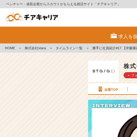
ベンチャー・成長企業からスカウトがもらえる就活サイト「チアキャリア」
勝
手
求人を
に
社
HOME
＞
株式会社stara
＞
タイムライン一覧
＞
勝手に社員紹介#17 【伊藤優
員
紹
介
株式
#
＋ フ
1
7
【伊
企業TOP
藤
優
花】
【株
式
会
社