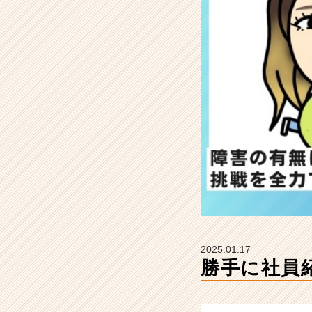
s
t
a
r
a
の
タ
イ
ム
ラ
イ
ン】
|
ベ
ン
チ
ャ
2025.01.17
ー・
勝手に社員紹
成
長
企