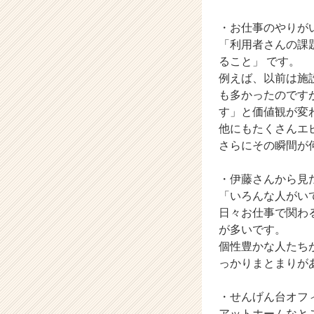
h
・お仕事のやりが
e
e
「利用者さんの課
r
ること」 です。
C
例えば、以前は施
a
も多かったのです
r
す」と価値観が変
e
他にもたくさんエ
e
さらにその瞬間が
r）
・伊藤さんから見た
「いろんな人がい
日々お仕事で関わ
が多いです。
個性豊かな人たち
っかりまとまりが
・せんげん台オフ
アットホームなと