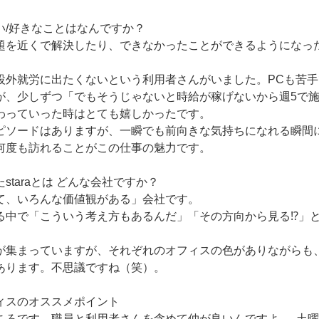
い/好きなことはなんですか？
題を近くで解決したり、できなかったことができるようになっ
設外就労に出たくないという利用者さんがいました。PCも苦
が、少しずつ「でもそうじゃないと時給が稼げないから週5で
わっていった時はとても嬉しかったです。
ピソードはありますが、一瞬でも前向きな気持ちになれる瞬間
何度も訪れることがこの仕事の魅力です。
staraとは どんな会社ですか？
て、いろんな価値観がある」会社です。
る中で「こういう考え方もあるんだ」「その方向から見る⁉」
が集まっていますが、それぞれのオフィスの色がありながらも
あります。不思議ですね（笑）。
ィスのオススメポイント
ころです。職員と利用者さんを含めて仲が良いんですよ。 土