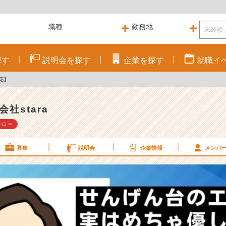
探す
説明会を
探す
企業を
探す
就職
イ
花】
会社stara
ォロー
募集
説明会
企業情報
メンバ