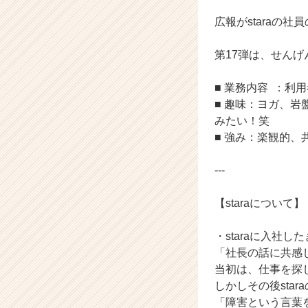
業
か
広報がstaraの
ら
ス
第17弾は、せんげ
カ
ウ
■ 業務内容 ：
ト
■ 趣味：ヨガ、
が
届
みたい！笑
く
■ 強み：楽観的
就
活
---
サ
イ
【staraについて】
ト
チ
ア
・staraに入社
キ
「社長の話に共感
ャ
当初は、仕事を探
リ
しかしその後sta
ア
「障害という言葉
（C