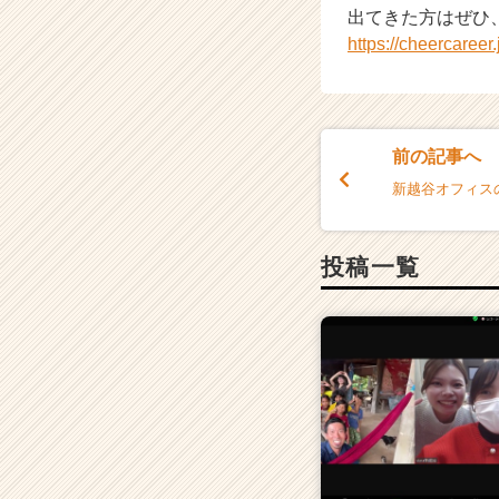
出てきた方はぜひ
リ
https://cheercaree
ア
（C
h
e
e
前の記事へ
r
C
新越谷オフィス
a
r
e
投稿一覧
e
r）