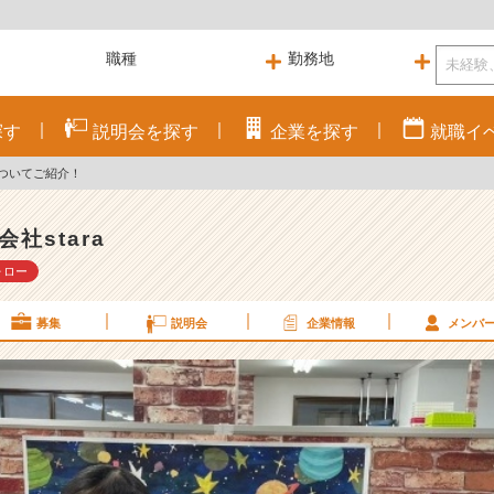
探す
説明会を
探す
企業を
探す
就職
イ
ついてご紹介！
会社stara
ォロー
募集
説明会
企業情報
メンバ