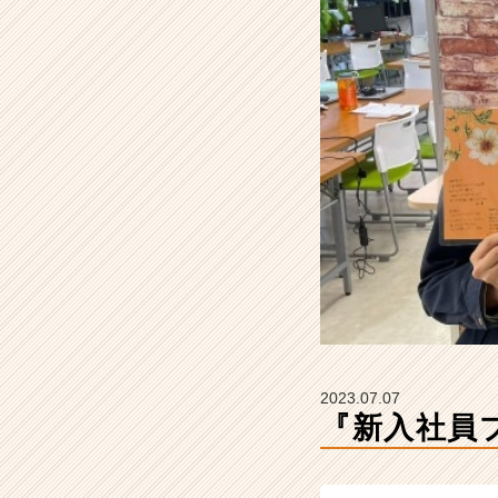
式
会
社
s
t
a
r
a
の
タ
イ
ム
ラ
イ
ン】
|
ベ
2023.07.07
ン
『新入社員
チ
ャ
ー・