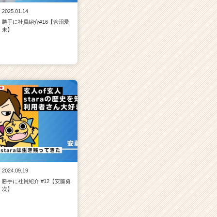
2025.01.14
勝手に社員紹介#16【菅沼愛
未】
2024.09.19
勝手に社員紹介 #12【安藤勇
次】