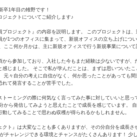
ra新卒1年目の雉野です！
ロジェクトについてご紹介します♪
員プロジェクト』の内容を説明します。 このプロジェクトは、
員が1つのオフィスに集まって、新規オフィスの立ち上げにつ
た、ここ何か月かは、主に新規オフィスで行う新規事業について
頃から参加しており、入社した今もまだ経験は少ないですが、
と感じました。 そこで私が学んだことは、まずは思いついたこ
。 元々自分の考えに自信がなく、何か思ったことがあっても間
恐れて発言することが苦手でした。
ストーミングの際に何気なく言ってみた事に対していいと思っ
自分から発信してみようと思えたことで成長を感じています。 
行動してみることで思わぬ収穫が得られるかもしれません。
ェクト』は大変なことも多くありますが、その分自分を成長さ
は新卒がチャレンジできる環境とチャンスがたくさんあります！ 少しで