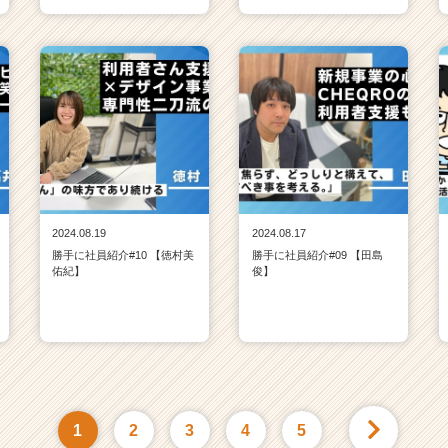
2024.08.19
2024.08.17
勝手に社員紹介#10 【徳村美
勝手に社員紹介#09 【田島
佑紀】
俊】
1
2
3
4
5