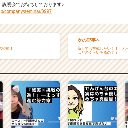
、説明会でお待ちしております♪
r.jp/company/seminar/3997
次の記事へ
の特徴！
新人でも挑戦したい！！！ぶ
はどのくらいあるの？？