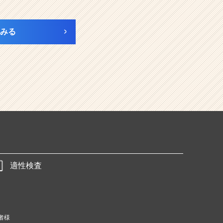
みる
適性検査
者様