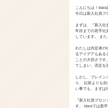
成
長
こんにちは！sta
企
今日は新入社員プ
業
か
まずは、『新入社
ら
年目までの若手社
ス
しています。 ま
カ
ウ
ト
わたしは内定者の
が
るアイデアもある
届
ことの大切さです
く
てしまい、否定を
就
活
しかし、ブレイン
サ
イ
り、 以前よりも
ト
い事でも、まずは
チ
ア
『新入社員プロジ
キ
す。 staraで
ャ