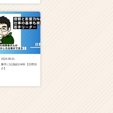
2024.08.01
勝手に社員紹介#08 【日野浩
介】