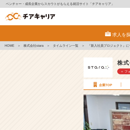
ベンチャー・成長企業からスカウトがもらえる就活サイト「チアキャリア」
『新
入
求人を
社
員
HOME
＞
株式会社stara
＞
タイムライン一覧
＞
『新入社員プロジェクト』に
プ
ロ
ジ
株式
ェ
＋ フ
ク
ト』
に
企業TOP
つ
い
て
ご
紹
介！
【株