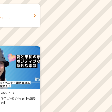
た！！！
2025.01.14
勝手に社員紹介#16【菅沼愛
未】