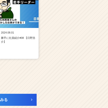
2024.08.01
勝手に社員紹介#08 【日野浩
介】
みる