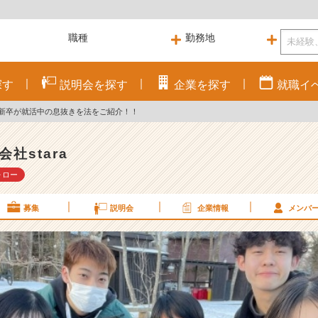
探す
説明会を
探す
企業を
探す
就職
イ
新卒が就活中の息抜きを法をご紹介！！
会社stara
ォロー
募集
説明会
企業情報
メンバ