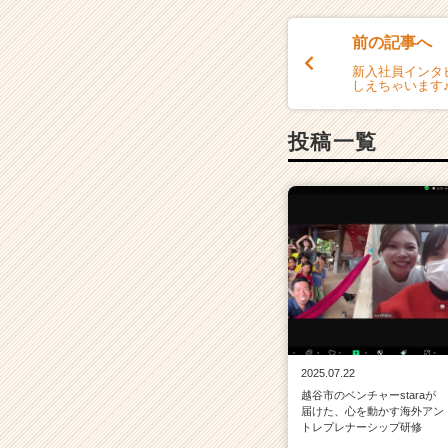
e
r）
前の記事へ
新入社員インタビ
しえちゃいます
投稿一覧
2025.07.22
越谷市のベンチャーstaraが
届けた、心を動かす海外アン
トレプレナーシップ研修