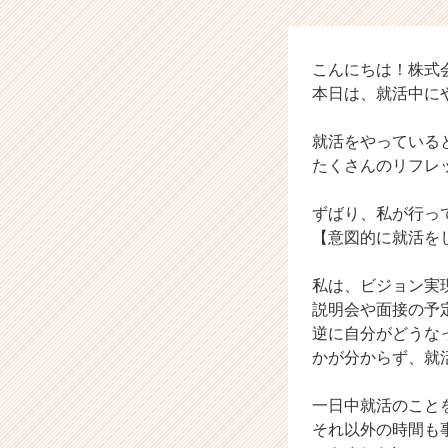
ム
ラ
イ
ン】
こんにちは！株式会
|
本日は、就活中に
ベ
ン
就活をやっている
チ
たくさんのリフレ
ャ
ー・
ずばり、私が行っ
成
長
【意図的に就活を
企
業
私は、ビジョン実
か
説明会や面接の予
ら
逆に自分がどうな
ス
かが分からず、就
カ
ウ
ト
一日中就活のこと
が
それ以外の時間も
届