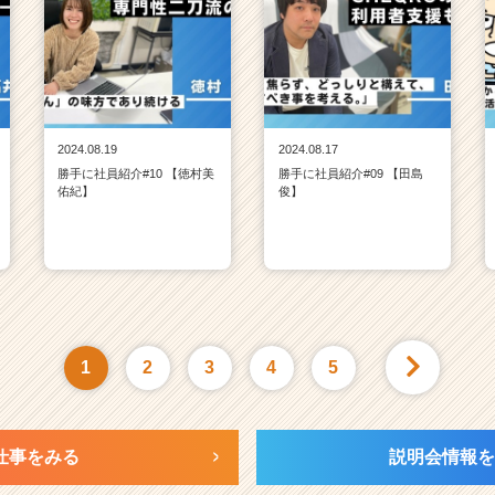
2024.08.19
2024.08.17
勝手に社員紹介#10 【徳村美
勝手に社員紹介#09 【田島
佑紀】
俊】
1
2
3
4
5
仕事をみる
説明会情報を