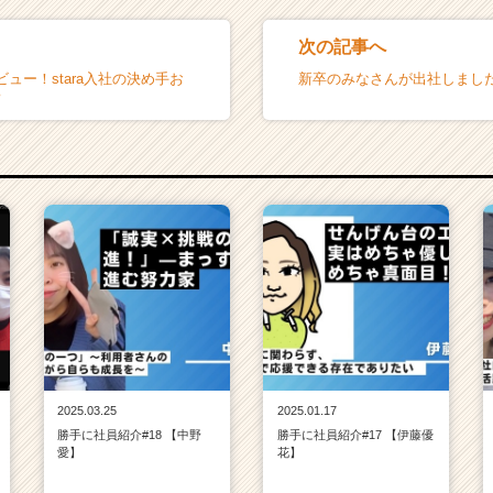
次の記事へ
ュー！stara入社の決め手お
新卒のみなさんが出社しまし
♪
2025.03.25
2025.01.17
勝手に社員紹介#18 【中野
勝手に社員紹介#17 【伊藤優
愛】
花】