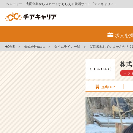
ベンチャー・成長企業からスカウトがもらえる就活サイト「チアキャリア」
就
活
求人を
疲
れ
HOME
＞
株式会社stara
＞
タイムライン一覧
＞
就活疲れしていませんか？？
し
て
い
株式
ま
＋ フ
せ
ん
か？？
企業TOP
新
卒
が
就
活
中
の