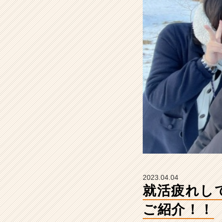
息
抜
き
を
法
を
ご
紹
介！！
【株
式
会
社
s
t
a
r
2023.04.04
a
就活疲れし
の
タ
ご紹介！！
イ