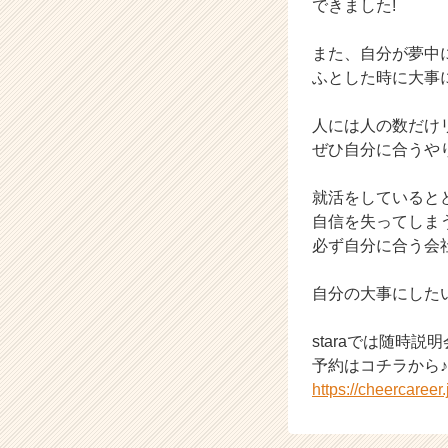
できました!
く
就
また、自分が夢中
活
ふとした時に大事
サ
イ
ト
人には人の数だけ
チ
ぜひ自分に合うや
ア
キ
就活をしていると
ャ
自信を失ってしま
リ
必ず自分に合う会
ア
（C
h
自分の大事にした
e
e
staraでは随時
r
予約はコチラから♪
C
https://cheercaree
a
r
e