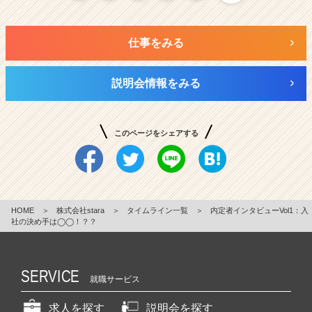
仕事をみる
説明会情報をみる
このページをシェアする
HOME
＞
株式会社stara
＞
タイムライン一覧
＞
内定者インタビューVol1：入
社の決め手は◯◯！？？
SERVICE
就職サービス
求人を探す
説明会を探す