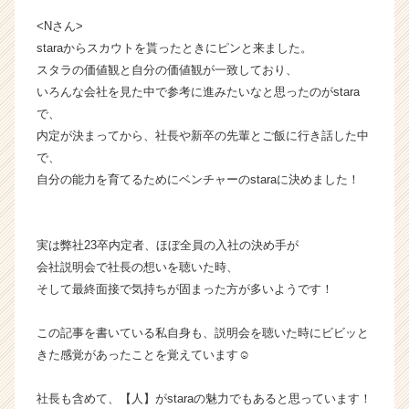
チ
<Nさん>
ア
staraからスカウトを貰ったときにピンと来ました。
キ
ャ
スタラの価値観と自分の価値観が一致しており、
リ
いろんな会社を見た中で参考に進みたいなと思ったのがstara
ア
で、
（C
内定が決まってから、社長や新卒の先輩とご飯に行き話した中
h
で、
e
自分の能力を育てるためにベンチャーのstaraに決めました！
e
r
C
a
実は弊社23卒内定者、ほぼ全員の入社の決め手が
r
会社説明会で社長の想いを聴いた時、
e
そして最終面接で気持ちが固まった方が多いようです！
e
r）
この記事を書いている私自身も、説明会を聴いた時にビビッと
きた感覚があったことを覚えています☺️
社長も含めて、【人】がstaraの魅力でもあると思っています！