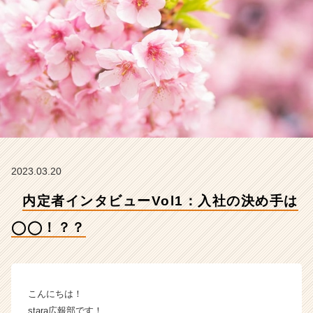
は
◯
◯！？？
【株
式
会
社
s
t
a
r
a
2023.03.20
の
タ
内定者インタビューVol1：入社の決め手は
イ
ム
◯◯！？？
ラ
イ
ン】
|
こんにちは！
ベ
stara広報部です！
ン