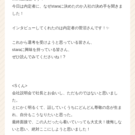
チ
今日は内定者に、なぜstaraに決めたのか入社の決め手を聞きま
ャ
した！
ー・
成
インタビューしてくれたのは内定者の菅沼さんです！✨
長
企
これから選考を受けようと思っている皆さん、
業
staraに興味を持っている皆さん、
か
ら
ぜひ読んでみてくださいね！?
ス
カ
ウ
ト
<Sくん>
が
会社説明会で社長とお会いし、ただものではないと思いまし
届
た。
く
就
とにかく明るくて、話していくうちにどんどん尊敬の念が生ま
活
れ、自分もこうなりたいと思った。
サ
最終面接で、この人だったら着いていっても大丈夫！後悔しな
イ
いと思い、絶対ここにしようと思いました！
ト