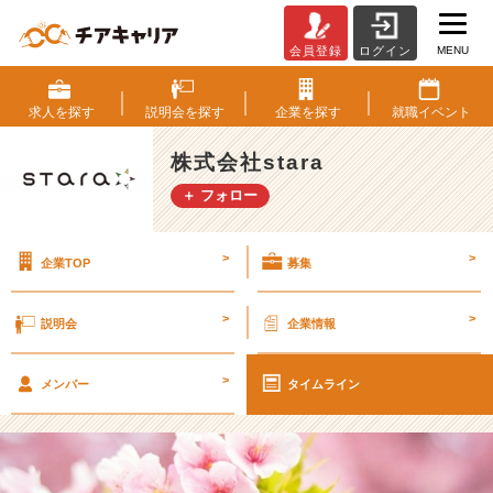
MENU
会員登録
ログイン
内
定
者
求人を
探す
説明会を
探す
企業を
探す
就職
イベント
イ
ン
株式会社stara
タ
＋ フォロー
ビ
ュ
ー
>
>
企業TOP
募集
V
o
l
>
>
説明会
企業情報
1：
入
>
社
メンバー
タイムライン
の
決
め
手