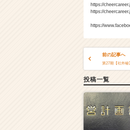
https://cheercaree
キ
https://cheercaree
ャ
リ
ア
https://www.faceb
（C
h
e
e
r
前の記事へ
C
第27期【社外秘】
a
r
投稿一覧
e
e
r）