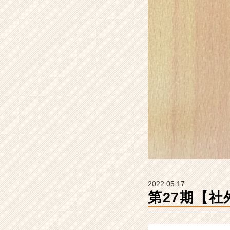
式
会
社
ク
リ
テ
ッ
ク
工
業
の
タ
イ
ム
ラ
イ
ン】
2022.05.17
|
第27期【社
ベ
ン
チ