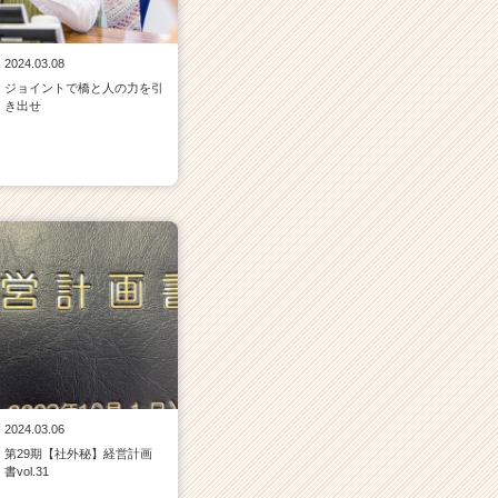
2024.03.08
ジョイントで橋と人の力を引
き出せ
2024.03.06
第29期【社外秘】経営計画
書vol.31