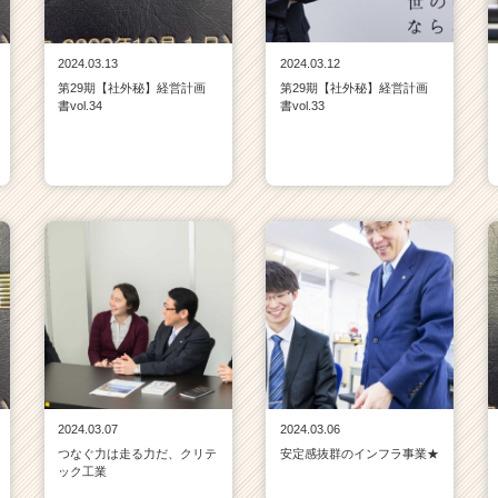
2024.03.13
2024.03.12
第29期【社外秘】経営計画
第29期【社外秘】経営計画
書vol.34
書vol.33
2024.03.07
2024.03.06
つなぐ力は走る力だ、クリテ
安定感抜群のインフラ事業★
ック工業