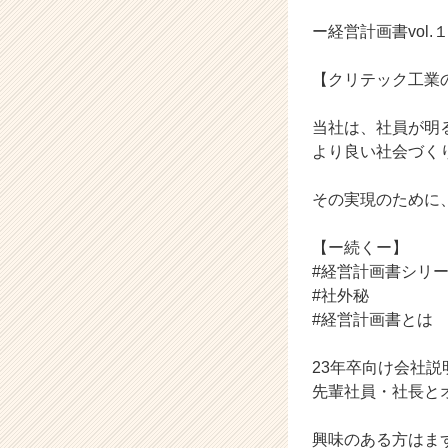
ャ
ー・
ー経営計画書vol.
成
長
【クリテック工業
企
業
当社は、社員が明
か
より良い社会づく
ら
ス
カ
その実現のために
ウ
ト
【ー続くー】
が
#経営計画書シリ
届
#社外秘
く
#経営計画書とは
就
活
サ
23年卒向け会社説
イ
先輩社員・社長と
ト
チ
興味のある方はま
ア