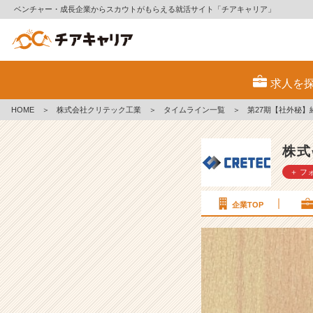
ベンチャー・成長企業からスカウトがもらえる就活サイト「チアキャリア」
第
2
求人を
7
期
HOME
＞
株式会社クリテック工業
＞
タイムライン一覧
＞
第27期【社外秘】経
【社
外
秘】
株式
経
＋ フ
営
計
画
企業TOP
書
v
o
l.
1
5
【株