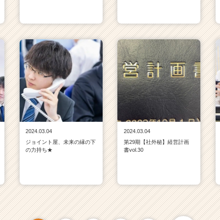
2024.03.04
2024.03.04
ジョイント屋、未来の縁の下
第29期【社外秘】経営計画
の力持ち★
書vol.30