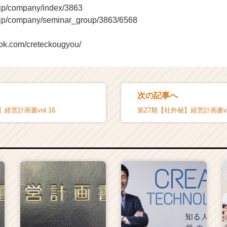
r.jp/company/index/3863
r.jp/company/seminar_group/3863/6568
ook.com/creteckougyou/
次の記事へ
経営計画書vol.16
第27期【社外秘】経営計画書vol