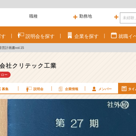
探す
説明会を
探す
企業を
探す
就職
イ
営計画書vol.15
会社クリテック工業
ォロー
募集
説明会
企業情報
メンバー
タイ