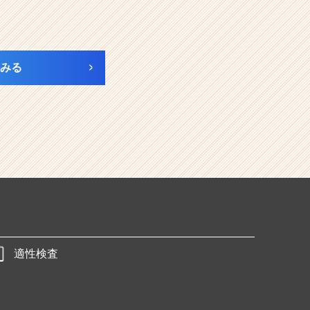
みる
適性検査