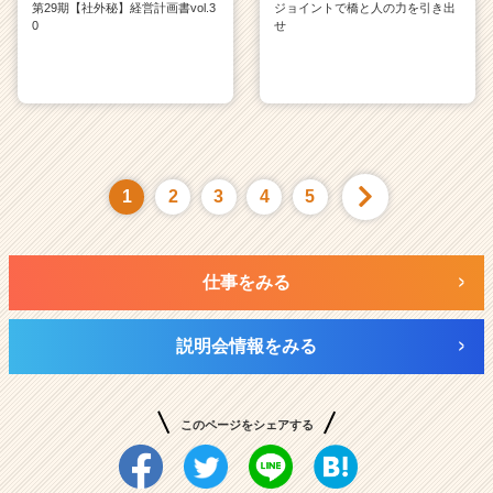
第29期【社外秘】経営計画書vol.3
ジョイントで橋と人の力を引き出
0
せ
1
2
3
4
5
仕事をみる
説明会情報をみる
このページをシェアする