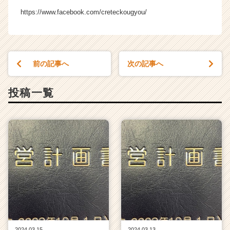
ャ
https://www.facebook.com/creteckougyou/
ー・
成
長
企
業
前の記事へ
次の記事へ
か
ら
投稿一覧
ス
カ
ウ
ト
が
届
く
就
活
サ
イ
ト
チ
2024.03.15
2024.03.13