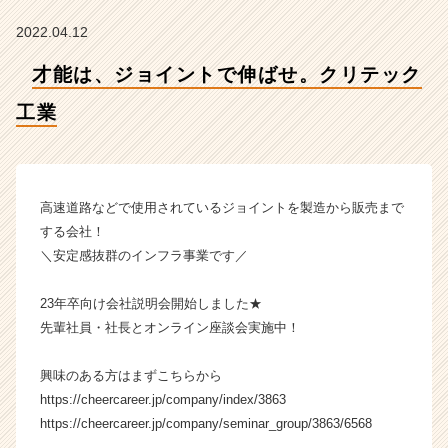
【株
式
2022.04.12
会
社
才能は、ジョイントで伸ばせ。クリテック
ク
リ
工業
テ
ッ
ク
工
高速道路などで使用されているジョイントを製造から販売まで
業
する会社！
の
＼安定感抜群のインフラ事業です／
タ
イ
ム
23年卒向け会社説明会開始しました★
ラ
先輩社員・社長とオンライン座談会実施中！
イ
ン】
興味のある方はまずこちらから
|
https://cheercareer.jp/company/index/3863
ベ
https://cheercareer.jp/company/seminar_group/3863/6568
ン
チ