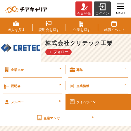
MENU
会員登録
ログイン
才
能
は、
求人を
探す
説明会を
探す
企業を
探す
就職
イベント
ジ
ョ
株式会社クリテック工業
イ
＋ フォロー
ン
ト
で
>
>
企業TOP
募集
伸
ば
せ。
>
>
説明会
企業情報
ク
リ
>
テ
メンバー
タイムライン
ッ
ク
>
企業マンガ
工
業