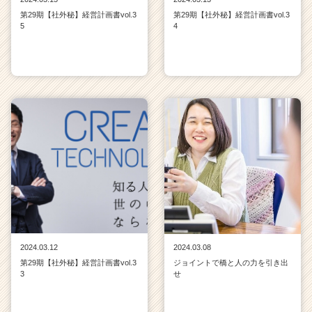
ア
第29期【社外秘】経営計画書vol.3
第29期【社外秘】経営計画書vol.3
キ
5
4
ャ
リ
ア
（C
h
e
e
r
C
a
r
e
e
r）
2024.03.12
2024.03.08
第29期【社外秘】経営計画書vol.3
ジョイントで橋と人の力を引き出
3
せ