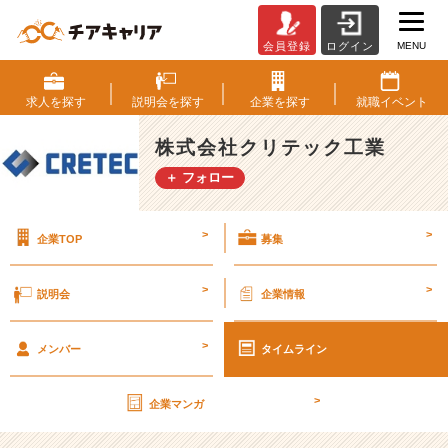
MENU
会員登録
ログイン
第
2
7
求人を
探す
説明会を
探す
企業を
探す
就職
イベント
期
【社
株式会社クリテック工業
外
＋ フォロー
秘】
経
営
>
>
企業TOP
募集
計
画
書
>
>
説明会
企業情報
v
o
>
l.
メンバー
タイムライン
1
0
>
企業マンガ
1
【株