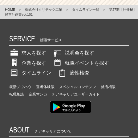
HOME
＞
株式会社クリテック工業
＞
タイムライン一覧
＞
第27期【社外秘】
経営計画書vol.101
SERVICE
就職サービス
求人を探す
説明会を探す
企業を探す
就職イベントを探す
タイムライン
適性検査
就活ノウハウ
選考体験談
スペシャルコンテンツ
就活相談
転職相談
企業マンガ
チアキャリアユーザーガイド
ABOUT
チアキャリアについて