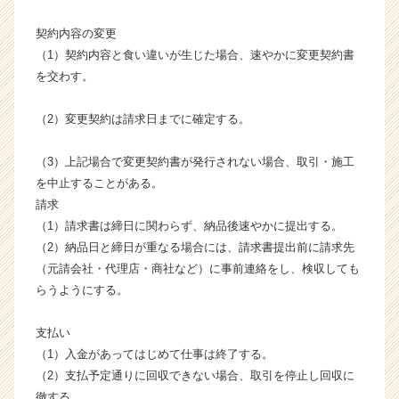
ー・
契約内容の変更
成
長
（1）契約内容と食い違いが生じた場合、速やかに変更契約書
企
を交わす。
業
か
（2）変更契約は請求日までに確定する。
ら
ス
（3）上記場合で変更契約書が発行されない場合、取引・施工
カ
を中止することがある。
ウ
ト
請求
が
（1）請求書は締日に関わらず、納品後速やかに提出する。
届
（2）納品日と締日が重なる場合には、請求書提出前に請求先
く
（元請会社・代理店・商社など）に事前連絡をし、検収しても
就
らうようにする。
活
サ
支払い
イ
ト
（1）入金があってはじめて仕事は終了する。
チ
（2）支払予定通りに回収できない場合、取引を停止し回収に
ア
徹する。