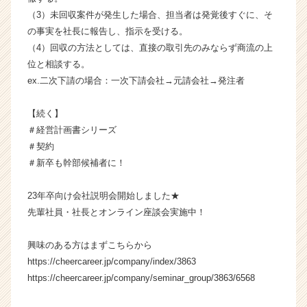
キ
（3）未回収案件が発生した場合、担当者は発覚後すぐに、そ
ャ
の事実を社長に報告し、指示を受ける。
リ
（4）回収の方法としては、直接の取引先のみならず商流の上
ア
位と相談する。
（C
h
ex.二次下請の場合：一次下請会社→元請会社→発注者
e
e
【続く】
r
＃経営計画書シリーズ
C
＃契約
a
＃新卒も幹部候補者に！
r
e
e
23年卒向け会社説明会開始しました★
r）
先輩社員・社長とオンライン座談会実施中！
興味のある方はまずこちらから
https://cheercareer.jp/company/index/3863
https://cheercareer.jp/company/seminar_group/3863/6568