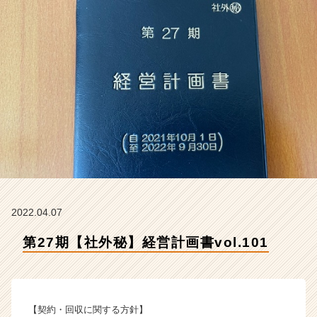
式
会
社
ク
リ
テ
ッ
ク
工
業
の
タ
イ
ム
ラ
2022.04.07
イ
第27期【社外秘】経営計画書vol.101
ン】
|
ベ
ン
チ
【契約・回収に関する方針】
ャ