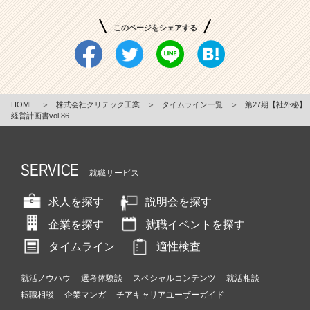
このページをシェアする
HOME
＞
株式会社クリテック工業
＞
タイムライン一覧
＞
第27期【社外秘】
経営計画書vol.86
SERVICE
就職サービス
求人を探す
説明会を探す
企業を探す
就職イベントを探す
タイムライン
適性検査
就活ノウハウ
選考体験談
スペシャルコンテンツ
就活相談
転職相談
企業マンガ
チアキャリアユーザーガイド