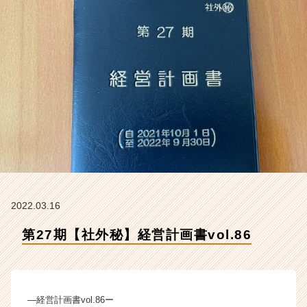
会
社
ク
リ
テ
ッ
ク
工
業
の
タ
イ
ム
ラ
イ
2022.03.16
ン】
第27期【社外秘】経営計画書vol.86
|
ベ
ン
チ
ャ
―経営計画書vol.86ー
ー・