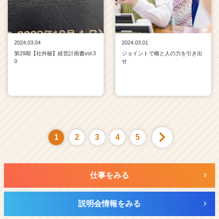
2024.03.04
2024.03.01
第29期【社外秘】経営計画書vol.3
ジョイントで橋と人の力を引き出
0
せ
1
2
3
4
5
仕事をみる
説明会情報をみる