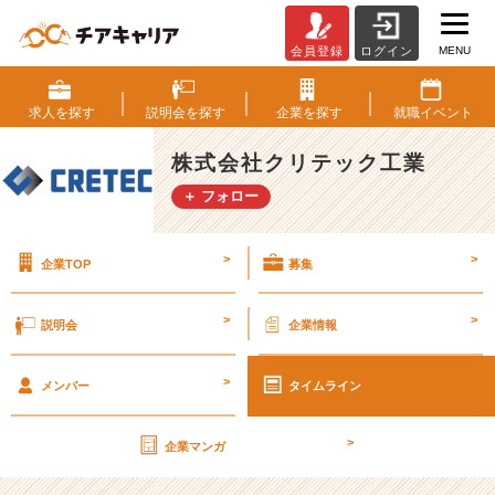
MENU
会員登録
ログイン
第
2
7
求人を
探す
説明会を
探す
企業を
探す
就職
イベント
期
【社
株式会社クリテック工業
外
＋ フォロー
秘】
経
営
>
>
企業TOP
募集
計
画
書
>
>
説明会
企業情報
v
o
>
l.
メンバー
タイムライン
8
6
>
企業マンガ
【株
式