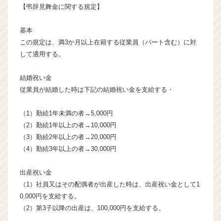
【弔辞見舞金に関する規定】
成
長
企
基本
業
この規定は、満3か月以上在籍する従業員（パート含む）に対
か
して適用する。
ら
ス
結婚祝い金
カ
従業員が結婚した時は下記の結婚祝い金を支給する・
ウ
ト
が
（1）勤続1年未満の者→5,000円
届
（2）勤続1年以上の者→10,000円
く
（3）勤続2年以上の者→20,000円
就
（4）勤続3年以上の者→30,000円
活
サ
出産祝い金
イ
（1）社員又はその配偶者が出産した時は、出産祝い金として1
ト
チ
0,000円を支給する。
ア
（2）第3子以降の出産は、100,000円を支給する。
キ