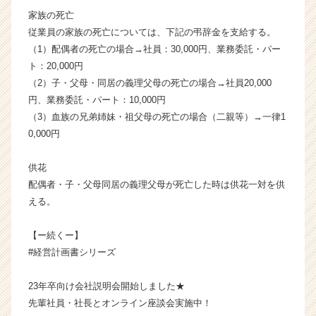
ャ
家族の死亡
リ
従業員の家族の死亡については、下記の弔辞金を支給する。
ア
（1）配偶者の死亡の場合→社員：30,000円、業務委託・パー
（C
ト：20,000円
h
e
（2）子・父母・同居の義理父母の死亡の場合→社員20,000
e
円、業務委託・パート：10,000円
r
（3）血族の兄弟姉妹・祖父母の死亡の場合（二親等）→一律1
C
0,000円
a
r
供花
e
配偶者・子・父母同居の義理父母が死亡した時は供花一対を供
e
r）
える。
【ー続くー】
#経営計画書シリーズ
23年卒向け会社説明会開始しました★
先輩社員・社長とオンライン座談会実施中！