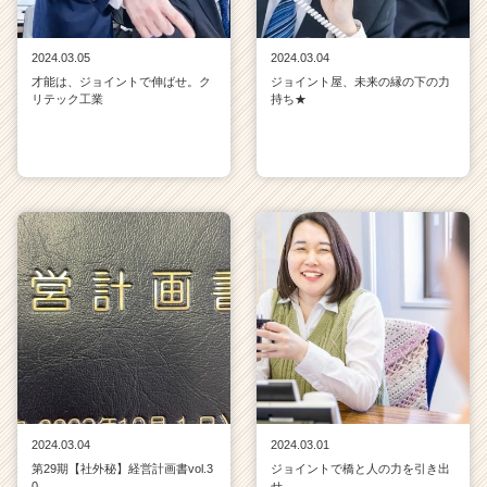
2024.03.05
2024.03.04
才能は、ジョイントで伸ばせ。ク
ジョイント屋、未来の縁の下の力
リテック工業
持ち★
2024.03.04
2024.03.01
第29期【社外秘】経営計画書vol.3
ジョイントで橋と人の力を引き出
0
せ