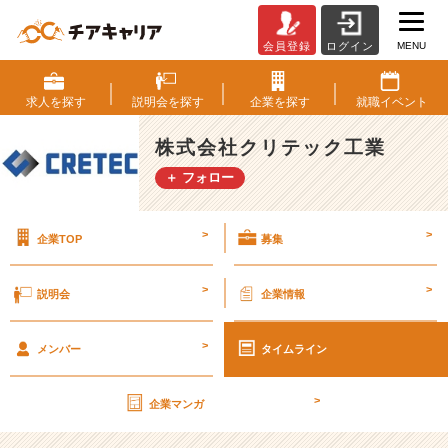
MENU
会員登録
ログイン
経
営
理
求人を
探す
説明会を
探す
企業を
探す
就職
イベント
念
を
株式会社クリテック工業
聞
＋ フォロー
く！
先
輩
>
>
企業TOP
募集
社
員・
社
>
>
説明会
企業情報
長
座
>
談
メンバー
タイムライン
会
開
>
企業マンガ
催
中