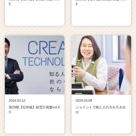
チ
5
4
ア
キ
ャ
リ
ア
（C
h
e
e
r
C
a
r
e
e
2024.03.12
2024.03.08
r）
第29期【社外秘】経営計画書vol.3
ジョイントで橋と人の力を引き出
3
せ