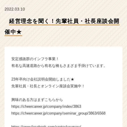
★
【株
2022.03.10
式
会
経営理念を聞く！先輩社員・社長座談会開
社
ク
催中★
リ
テ
ッ
ク
安定感抜群のインフラ事業！
工
有名な高速道路から有名な橋もさまざま手掛けています。
業
の
タ
23年卒向け会社説明会開始しました★
イ
先輩社員・社長とオンライン座談会実施中！
ム
ラ
興味のある方はまずこちらから
イ
https://cheercareer.jp/company/index/3863
ン】
https://cheercareer.jp/company/seminar_group/3863/6568
|
ベ
ン
https://www.facebook.com/creteckougyou/