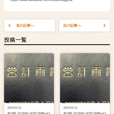
チ
ャ
ー・
成
前の記事へ
次の記事へ
長
企
業
投稿一覧
か
ら
ス
カ
ウ
ト
が
届
く
就
活
サ
イ
2024.03.15
2024.03.13
ト
第29期【社外秘】経営計画書vol.3
第29期【社外秘】経営計画書vol.3