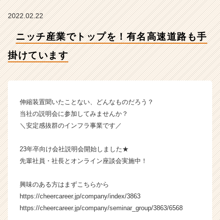
け
て
2022.02.22
い
ま
ニッチ産業でトップを！有名高速道路も手
す
【株
掛けています
式
会
社
ク
伸縮装置聞いたことない、どんなものだろう？
リ
当社の説明会に参加してみませんか？
テ
＼安定感抜群のインフラ事業です／
ッ
ク
工
23年卒向け会社説明会開始しました★
業
先輩社員・社長とオンライン座談会実施中！
の
タ
興味のある方はまずこちらから
イ
https://cheercareer.jp/company/index/3863
ム
https://cheercareer.jp/company/seminar_group/3863/6568
ラ
イ