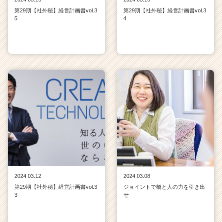
活
第29期【社外秘】経営計画書vol.3
第29期【社外秘】経営計画書vol.3
サ
5
4
イ
ト
チ
ア
キ
ャ
リ
ア
（C
h
e
e
r
C
a
2024.03.12
2024.03.08
r
第29期【社外秘】経営計画書vol.3
ジョイントで橋と人の力を引き出
e
3
せ
e
r）