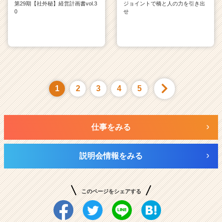
第29期【社外秘】経営計画書vol.3
ジョイントで橋と人の力を引き出
0
せ
1
2
3
4
5
仕事をみる
説明会情報をみる
このページをシェアする