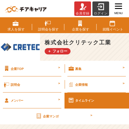
MENU
会員登録
ログイン
ニ
ッ
チ
求人を
探す
説明会を
探す
企業を
探す
就職
イベント
産
業
株式会社クリテック工業
で
＋ フォロー
ト
ッ
プ
>
>
企業TOP
募集
を！
有
名
>
>
説明会
企業情報
高
速
>
道
メンバー
タイムライン
路
も
>
企業マンガ
手
掛