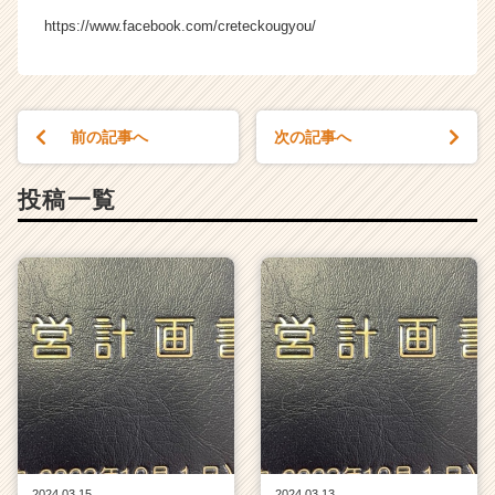
ン】
https://www.facebook.com/creteckougyou/
|
ベ
ン
チ
ャ
前の記事へ
次の記事へ
ー・
成
投稿一覧
長
企
業
か
ら
ス
カ
ウ
ト
が
届
く
就
2024.03.15
2024.03.13