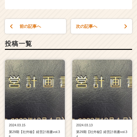
企
業
か
ら
前の記事へ
次の記事へ
ス
カ
投稿一覧
ウ
ト
が
届
く
就
活
サ
イ
ト
チ
ア
キ
2024.03.15
2024.03.13
ャ
第29期【社外秘】経営計画書vol.3
第29期【社外秘】経営計画書vol.3
リ
5
4