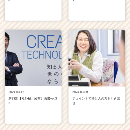
ア
（C
h
e
e
r
C
a
r
e
e
r）
2024.03.12
2024.03.08
第29期【社外秘】経営計画書vol.3
ジョイントで橋と人の力を引き出
3
せ