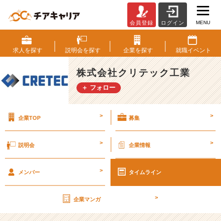
MENU
会員登録
ログイン
来
社
可
求人を
探す
説明会を
探す
企業を
探す
就職
イベント
能、
オ
株式会社クリテック工業
フ
＋ フォロー
ィ
ス
の
>
>
企業TOP
募集
見
学
会
>
>
説明会
企業情報
実
施
>
中！
メンバー
タイムライン
【株
式
>
企業マンガ
会
社