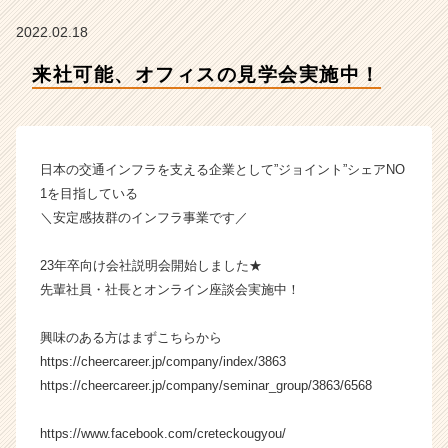
ク
リ
2022.02.18
テ
ッ
来社可能、オフィスの見学会実施中！
ク
工
業
の
日本の交通インフラを支える企業として”ジョイント”シェアNO
タ
イ
1を目指している
ム
＼安定感抜群のインフラ事業です／
ラ
イ
23年卒向け会社説明会開始しました★
ン】
先輩社員・社長とオンライン座談会実施中！
|
ベ
興味のある方はまずこちらから
ン
チ
https://cheercareer.jp/company/index/3863
ャ
https://cheercareer.jp/company/seminar_group/3863/6568
ー・
成
https://www.facebook.com/creteckougyou/
長