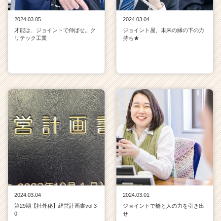
2024.03.05
2024.03.04
才能は、ジョイントで伸ばせ。ク
ジョイント屋、未来の縁の下の力
リテック工業
持ち★
2024.03.04
2024.03.01
第29期【社外秘】経営計画書vol.3
ジョイントで橋と人の力を引き出
0
せ