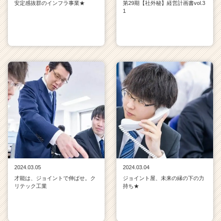
安定感抜群のインフラ事業★
第29期【社外秘】経営計画書vol.3
1
2024.03.05
2024.03.04
才能は、ジョイントで伸ばせ。ク
ジョイント屋、未来の縁の下の力
リテック工業
持ち★