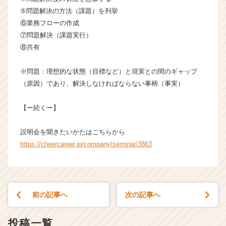
ャ
⑤問題解決の方法（課題）を列挙
リ
⑥業務フローの作成
ア
⑦問題解決（課題実行）
（C
⑧共有
h
e
e
※問題：理想的な状態（目標など）と現実との間のギャップ
r
（原因）であり、解決しなければならない事柄（事実）
C
a
【ー続くー】
r
e
説明会を聞きたいかたはこちらから
e
r）
https://cheercareer.jp/company/seminar/3863
前の記事へ
次の記事へ
投稿一覧