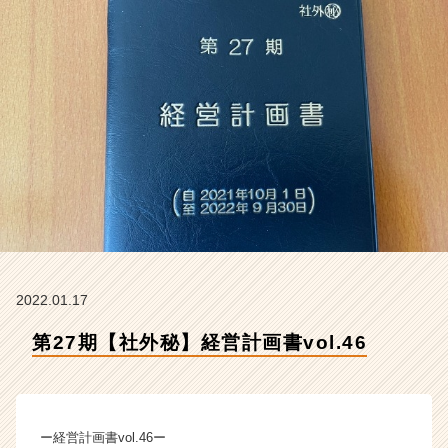
会
社
ク
リ
テ
ッ
ク
工
業
の
タ
イ
ム
ラ
イ
2022.01.17
ン】
第27期【社外秘】経営計画書vol.46
|
ベ
ン
チ
ャ
ー経営計画書vol.46ー
ー・