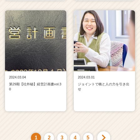
2024.03.04
2024.03.01
第29期【社外秘】経営計画書vol.3
ジョイントで橋と人の力を引き出
0
せ
1
2
3
4
5