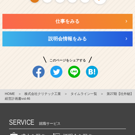
仕事をみる
説明会情報をみる
このページをシェアする
HOME
＞
株式会社クリテック工業
＞
タイムライン一覧
＞
第27期【社外秘】
経営計画書vol.46
SERVICE
就職サービス