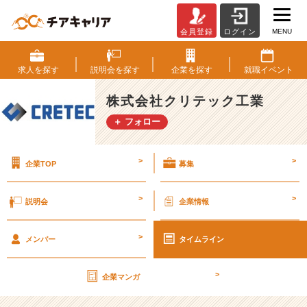
MENU
会員登録
ログイン
第
2
7
求人を
探す
説明会を
探す
企業を
探す
就職
イベント
期
【社
株式会社クリテック工業
外
＋ フォロー
秘】
経
営
>
>
企業TOP
募集
計
画
書
>
>
説明会
企業情報
v
o
>
l.
メンバー
タイムライン
4
6
>
企業マンガ
【株
式