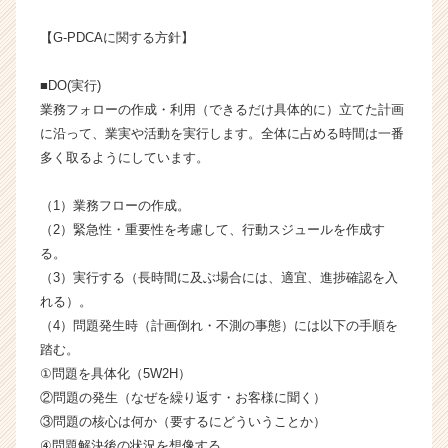
成
【G-PDCAに関する方針】
長
企
業
■DO(実行)
か
業務フォローの作成・利用（できるだけ具体的に）立てた計画
ら
に沿って、業実や活動を実行します。全体に占める時間は一番
ス
多く取るようにしています。
カ
ウ
（1）業務フローの作成。
ト
が
（2）緊急性・重要性を考慮して、行動スジュールを作成す
届
る。
く
（3）実行する（長時間に及ぶ場合には、適宜、進捗確認を入
就
れる）。
活
（4）問題発生時（計画倒れ・不測の事態）には以下の手順を
サ
踏む。
イ
①問題を具体化（5W2H）
ト
チ
②問題の発生（なぜを繰り返す・お客様に聞く）
ア
③問題の核心は何か（要するにどういうことか）
キ
④問題解決後の状況を想像する