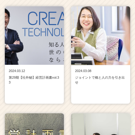
ャ
リ
ア
（C
h
e
e
r
C
a
r
2024.03.12
2024.03.08
e
第29期【社外秘】経営計画書vol.3
ジョイントで橋と人の力を引き出
e
3
せ
r）