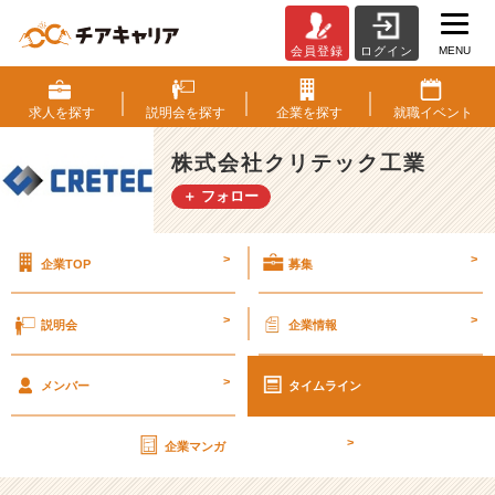
MENU
会員登録
ログイン
安
定
型
求人を
探す
説明会を
探す
企業を
探す
就職
イベント
イ
ン
株式会社クリテック工業
フ
＋ フォロー
ラ
事
業・
>
>
企業TOP
募集
オ
ン
ラ
>
>
説明会
企業情報
イ
ン
>
説
メンバー
タイムライン
明
会！
>
企業マンガ
【株
式