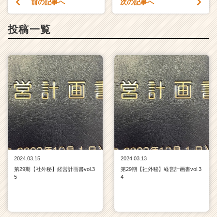
前の記事へ
次の記事へ
成
長
投稿一覧
企
業
か
ら
ス
カ
ウ
ト
が
届
く
就
活
2024.03.15
2024.03.13
サ
第29期【社外秘】経営計画書vol.3
第29期【社外秘】経営計画書vol.3
イ
5
4
ト
チ
ア
キ