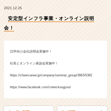
会
社
2021.12.25
ク
リ
安定型インフラ事業・オンライン説明
テ
ッ
会！
ク
工
業
の
22卒向け会社説明会実施中！
タ
イ
社長とオンライン座談会実施中！
ム
ラ
イ
https://cheercareer.jp/company/seminar_group/3863/5382
ン】
|
https://www.facebook.com/creteckougyou/
ベ
ン
チ
ャ
ー・