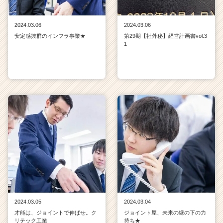
2024.03.06
2024.03.06
安定感抜群のインフラ事業★
第29期【社外秘】経営計画書vol.3
1
2024.03.05
2024.03.04
才能は、ジョイントで伸ばせ。ク
ジョイント屋、未来の縁の下の力
リテック工業
持ち★