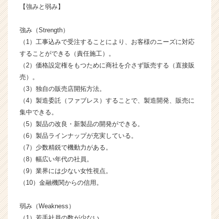
【強みと弱み】
成
長
企
強み（Strength）
業
（1）工事込みで受注することにより、お客様のニーズに対応
か
することができる（責任施工）。
ら
（2）価格設定権をもつために商社を介さず販売する（直接販
ス
売）。
カ
（3）独自の販売店開拓方法。
ウ
（4）製造委託（ファブレス）することで、製造開発、販売に
ト
が
集中できる。
届
（5）製品の改良・新製品の開発ができる。
く
（6）製品ラインナップが充実している。
就
（7）少数精鋭で機動力がある。
活
（8）幅広い年代の社員。
サ
（9）業界には少ない女性視点。
イ
（10）金融機関からの信用。
ト
チ
ア
弱み（Weakness）
キ
（1）若手社員の数が少ない