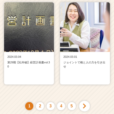
2024.03.04
2024.03.01
第29期【社外秘】経営計画書vol.3
ジョイントで橋と人の力を引き出
0
せ
1
2
3
4
5