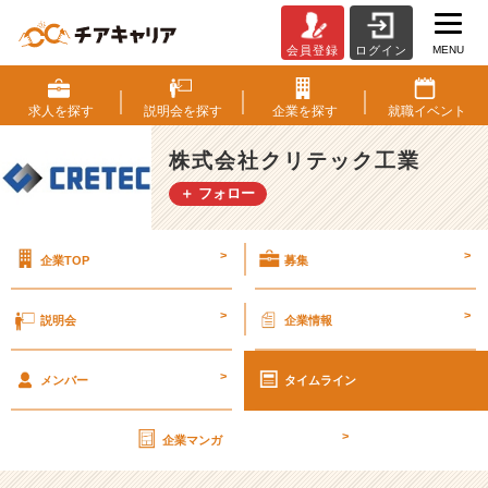
MENU
会員登録
ログイン
第
2
7
求人を
探す
説明会を
探す
企業を
探す
就職
イベント
期
【社
株式会社クリテック工業
外
＋ フォロー
秘】
経
営
>
>
企業TOP
募集
計
画
書
>
>
説明会
企業情報
v
o
>
l.
メンバー
タイムライン
3
6
>
企業マンガ
【株
式