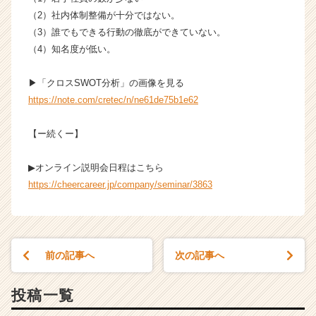
ャ
（2）社内体制整備が十分ではない。
リ
（3）誰でもできる行動の徹底ができていない。
ア
（4）知名度が低い。
（C
h
e
▶「クロスSWOT分析」の画像を見る
e
https://note.com/cretec/n/ne61de75b1e62
r
C
【ー続くー】
a
r
▶オンライン説明会日程はこちら
e
https://cheercareer.jp/company/seminar/3863
e
r）
前の記事へ
次の記事へ
投稿一覧