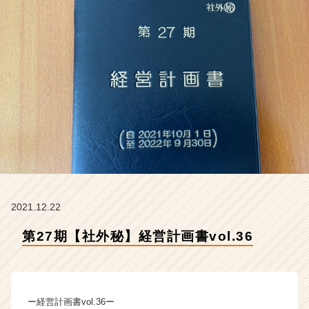
会
社
ク
リ
テ
ッ
ク
工
業
の
タ
イ
ム
ラ
イ
2021.12.22
ン】
第27期【社外秘】経営計画書vol.36
|
ベ
ン
チ
ャ
ー経営計画書vol.36ー
ー・