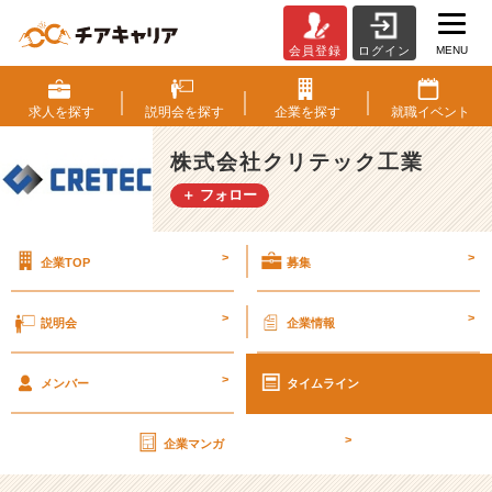
MENU
会員登録
ログイン
第
2
7
求人を
探す
説明会を
探す
企業を
探す
就職
イベント
期
【社
株式会社クリテック工業
外
＋ フォロー
秘】
経
営
>
>
企業TOP
募集
計
画
書
>
>
説明会
企業情報
v
o
>
l.
メンバー
タイムライン
2
4
>
企業マンガ
【株
式