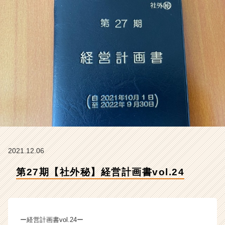
会
社
ク
リ
テ
ッ
ク
工
業
の
タ
イ
ム
ラ
イ
2021.12.06
ン】
第27期【社外秘】経営計画書vol.24
|
ベ
ン
チ
ャ
ー経営計画書vol.24ー
ー・