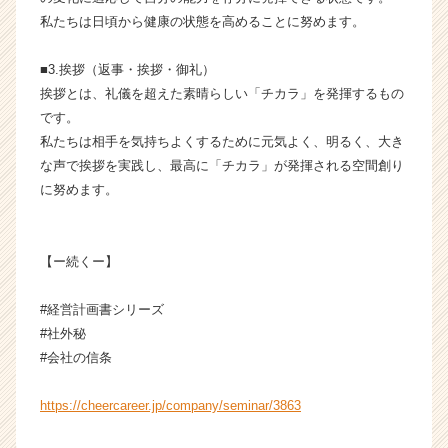
ャ
私たちは日頃から健康の状態を高めることに努めます。
リ
ア
■3.挨拶（返事・挨拶・御礼）
（C
挨拶とは、礼儀を超えた素晴らしい「チカラ」を発揮するもの
h
e
です。
e
私たちは相手を気持ちよくするために元気よく、明るく、大き
r
な声で挨拶を実践し、最高に「チカラ」が発揮される空間創り
C
に努めます。
a
r
e
【ー続くー】
e
r）
#経営計画書シリーズ
#社外秘
#会社の信条
https://cheercareer.jp/company/seminar/3863