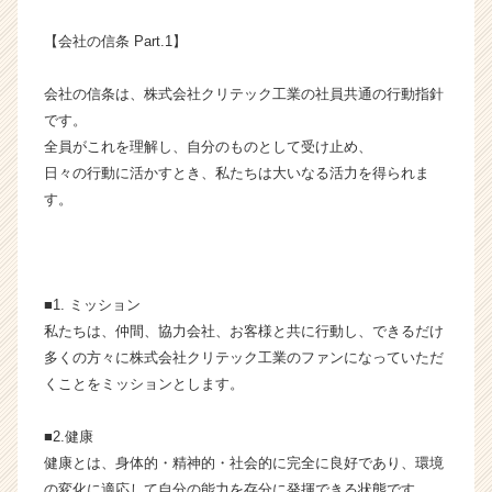
成
【会社の信条 Part.1】
長
企
業
会社の信条は、株式会社クリテック工業の社員共通の行動指針
か
です。
ら
全員がこれを理解し、自分のものとして受け止め、
ス
日々の行動に活かすとき、私たちは大いなる活力を得られま
カ
す。
ウ
ト
が
届
く
■1. ミッション
就
私たちは、仲間、協力会社、お客様と共に行動し、できるだけ
活
多くの方々に株式会社クリテック工業のファンになっていただ
サ
くことをミッションとします。
イ
ト
チ
■2.健康
ア
健康とは、身体的・精神的・社会的に完全に良好であり、環境
キ
の変化に適応して自分の能力を存分に発揮できる状態です。