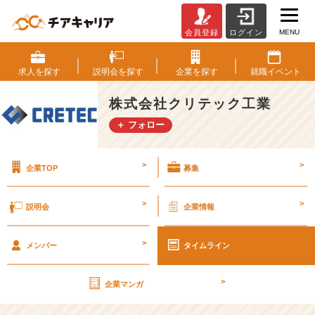
MENU
会員登録
ログイン
社
長
座
求人を
探す
説明会を
探す
企業を
探す
就職
イベント
談
会
株式会社クリテック工業
開
＋ フォロー
催
中！
日
>
>
企業TOP
募集
本
の
イ
>
>
説明会
企業情報
ン
フ
>
ラ
メンバー
タイムライン
を
理
>
企業マンガ
念
経