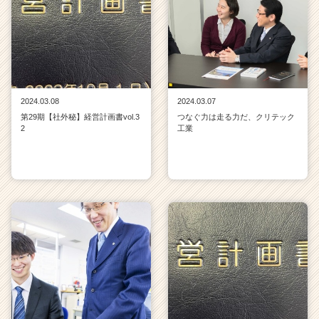
e
e
r）
2024.03.08
2024.03.07
第29期【社外秘】経営計画書vol.3
つなぐ力は走る力だ、クリテック
2
工業