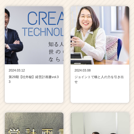
届
く
就
活
サ
イ
ト
チ
ア
キ
ャ
2024.03.12
2024.03.08
リ
第29期【社外秘】経営計画書vol.3
ジョイントで橋と人の力を引き出
ア
3
せ
（C
h
e
e
r
C
a
r