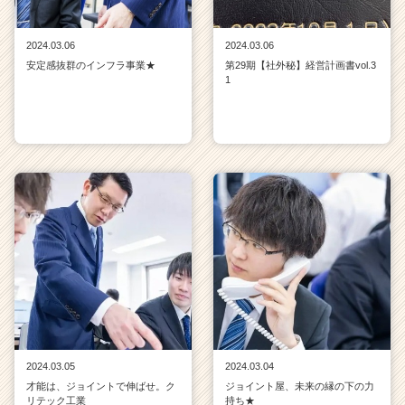
2024.03.06
2024.03.06
安定感抜群のインフラ事業★
第29期【社外秘】経営計画書vol.3
1
2024.03.05
2024.03.04
才能は、ジョイントで伸ばせ。ク
ジョイント屋、未来の縁の下の力
リテック工業
持ち★