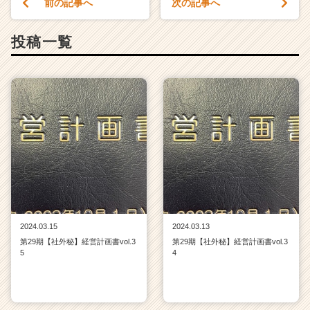
前の記事へ
次の記事へ
ム
ラ
投稿一覧
イ
ン】
|
ベ
ン
チ
ャ
ー・
成
長
企
業
か
2024.03.15
2024.03.13
ら
第29期【社外秘】経営計画書vol.3
第29期【社外秘】経営計画書vol.3
ス
5
4
カ
ウ
ト
が