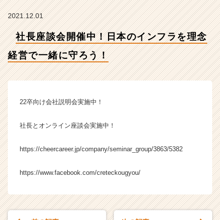
営
で
2021.12.01
一
緒
社長座談会開催中！日本のインフラを理念
に
守
経営で一緒に守ろう！
ろ
う！
【株
式
22卒向け会社説明会実施中！
会
社
社長とオンライン座談会実施中！
ク
リ
テ
https://cheercareer.jp/company/seminar_group/3863/5382
ッ
ク
https://www.facebook.com/creteckougyou/
工
業
の
タ
イ