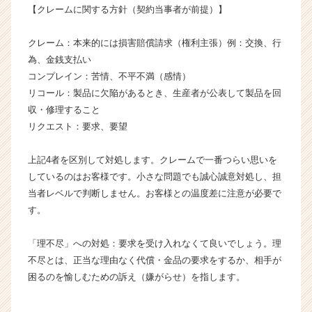
【クレームに関する方針（契約当事者が前提）】
成
長
企
クレーム：本来的には損害賠償請求（権利主張）例：交換、行
業
為、金銭支払い
か
コンプレイン：苦情、不平不満（感情）
ら
リコール：製品に欠陥があるとき、生産者が公表して製品を回
ス
収・修理すること
カ
リクエスト：要求、要望
ウ
ト
が
上記4者を区別して対処します。クレームで一番つらい思いを
届
しているのはお客様です。小さな問題でも誠心誠意対処し、担
く
当者レベルで判断しません。お客様との温度差に注意が必要で
就
す。
活
サ
「理不尽」への対処：要求を受け入れなくて良いでしょう。理
イ
不尽とは、正当な理由なく代償・金品の要求をするか、相手が
ト
チ
困るのを愉しむための訴え（嫌がらせ）を指します。
ア
キ