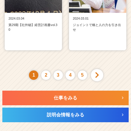
2024.03.04
2024.03.01
第29期【社外秘】経営計画書vol.3
ジョイントで橋と人の力を引き出
0
せ
1
2
3
4
5
仕事をみる
説明会情報をみる