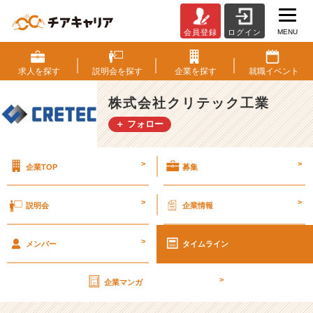
MENU
会員登録
ログイン
第
2
6
求人を
探す
説明会を
探す
企業を
探す
就職
イベント
期
【社
株式会社クリテック工業
外
＋ フォロー
秘】
経
営
>
>
企業TOP
募集
計
画
書
>
>
説明会
企業情報
v
o
>
l.
メンバー
タイムライン
6
8
>
企業マンガ
【株
式