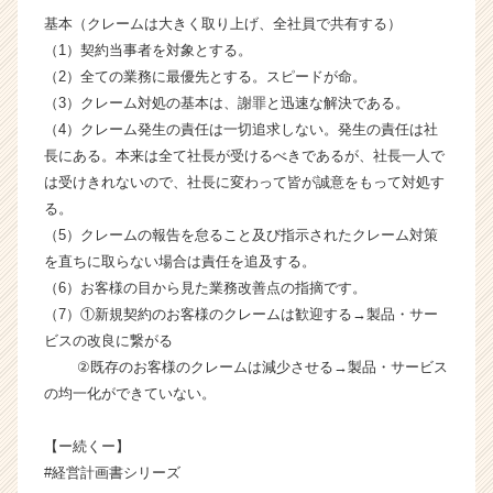
ャ
基本（クレームは大きく取り上げ、全社員で共有する）
リ
（1）契約当事者を対象とする。
ア
（2）全ての業務に最優先とする。スピードが命。
（C
（3）クレーム対処の基本は、謝罪と迅速な解決である。
h
e
（4）クレーム発生の責任は一切追求しない。発生の責任は社
e
長にある。本来は全て社長が受けるべきであるが、社長一人で
r
は受けきれないので、社長に変わって皆が誠意をもって対処す
C
る。
a
（5）クレームの報告を怠ること及び指示されたクレーム対策
r
を直ちに取らない場合は責任を追及する。
e
（6）お客様の目から見た業務改善点の指摘です。
e
r）
（7）①新規契約のお客様のクレームは歓迎する→製品・サー
ビスの改良に繋がる
②既存のお客様のクレームは減少させる→製品・サービス
の均一化ができていない。
【ー続くー】
#経営計画書シリーズ