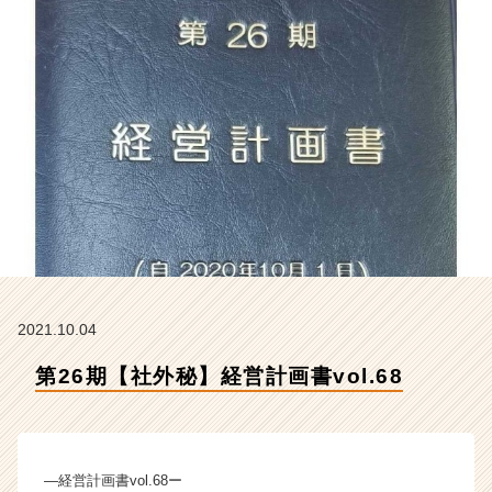
会
社
ク
リ
テ
ッ
ク
工
業
の
タ
イ
ム
ラ
イ
2021.10.04
ン】
第26期【社外秘】経営計画書vol.68
|
ベ
ン
チ
ャ
―経営計画書vol.68ー
ー・