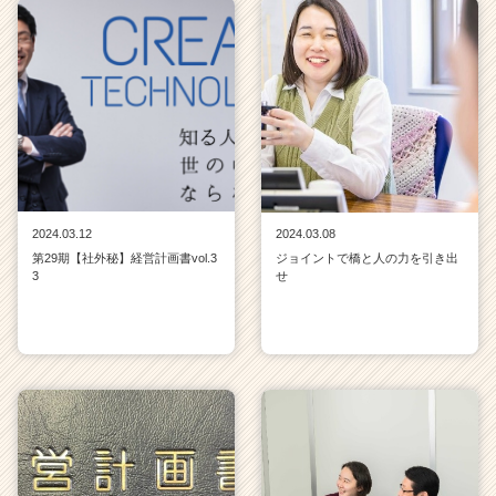
ャ
リ
ア
（C
h
e
e
r
C
a
2024.03.12
2024.03.08
r
第29期【社外秘】経営計画書vol.3
ジョイントで橋と人の力を引き出
e
3
せ
e
r）