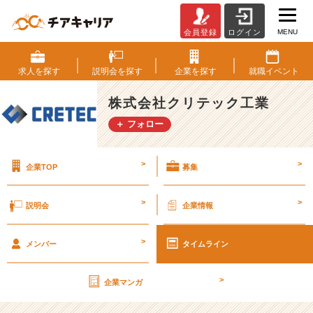
MENU
会員登録
ログイン
安
定
型
求人を
探す
説明会を
探す
企業を
探す
就職
イベント
イ
ン
株式会社クリテック工業
フ
＋ フォロー
ラ
事
業・
>
>
企業TOP
募集
オ
ン
ラ
>
>
説明会
企業情報
イ
ン
>
説
メンバー
タイムライン
明
会！
>
企業マンガ
【株
式