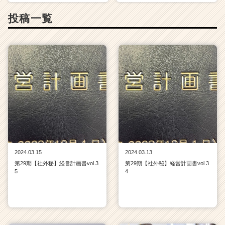
成
投稿一覧
長
企
業
か
ら
ス
カ
ウ
ト
が
届
く
就
2024.03.15
2024.03.13
活
第29期【社外秘】経営計画書vol.3
第29期【社外秘】経営計画書vol.3
サ
5
4
イ
ト
チ
ア
キ