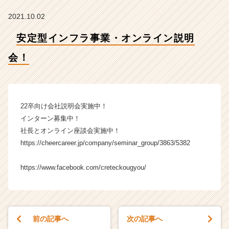
会
社
2021.10.02
ク
リ
安定型インフラ事業・オンライン説明
テ
ッ
会！
ク
工
業
の
22卒向け会社説明会実施中！
タ
インターン募集中！
イ
社長とオンライン座談会実施中！
ム
ラ
https://cheercareer.jp/company/seminar_group/3863/5382
イ
ン】
https://www.facebook.com/creteckougyou/
|
ベ
ン
チ
ャ
前の記事へ
次の記事へ
ー・