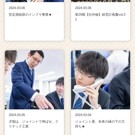
2024.03.06
2024.03.06
安定感抜群のインフラ事業★
第29期【社外秘】経営計画書vol.3
1
2024.03.05
2024.03.04
才能は、ジョイントで伸ばせ。ク
ジョイント屋、未来の縁の下の力
リテック工業
持ち★