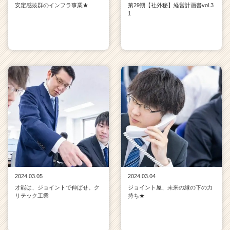
安定感抜群のインフラ事業★
第29期【社外秘】経営計画書vol.3
1
2024.03.05
2024.03.04
才能は、ジョイントで伸ばせ。ク
ジョイント屋、未来の縁の下の力
リテック工業
持ち★