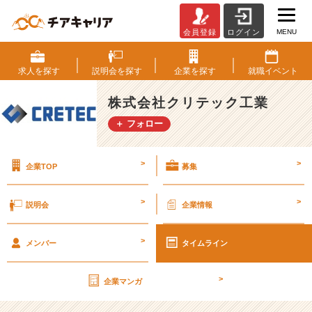
MENU
会員登録
ログイン
幹
部
候
求人を
探す
説明会を
探す
企業を
探す
就職
イベント
補
生
株式会社クリテック工業
募
＋ フォロー
集
中！
【株
>
>
企業TOP
募集
式
会
社
>
>
説明会
企業情報
ク
リ
>
テ
メンバー
タイムライン
ッ
ク
>
企業マンガ
工
業