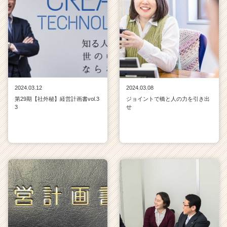
a
r
e
e
r）
2024.03.12
2024.03.08
第29期【社外秘】経営計画書vol.3
ジョイントで橋と人の力を引き出
3
せ