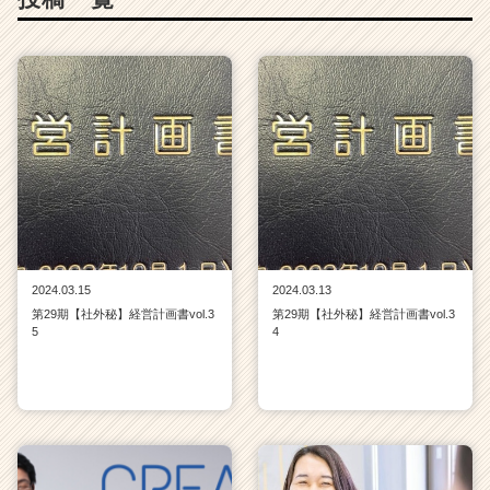
ト
が
届
く
就
活
サ
イ
ト
チ
ア
キ
2024.03.15
2024.03.13
ャ
第29期【社外秘】経営計画書vol.3
第29期【社外秘】経営計画書vol.3
リ
5
4
ア
（C
h
e
e
r
C