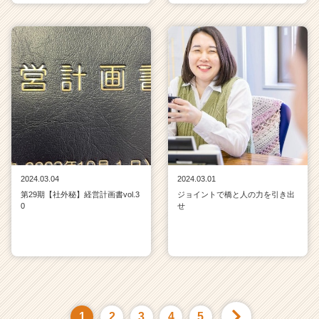
2024.03.04
2024.03.01
第29期【社外秘】経営計画書vol.3
ジョイントで橋と人の力を引き出
0
せ
1
2
3
4
5