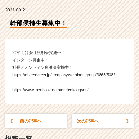
の
タ
2021.09.21
イ
ム
幹部候補生募集中！
ラ
イ
ン】
|
22卒向け会社説明会実施中！
ベ
ン
インターン募集中！
チ
社長とオンライン座談会実施中！
ャ
https://cheercareer.jp/company/seminar_group/3863/5382
ー・
成
https://www.facebook.com/creteckougyou/
長
企
業
か
ら
前の記事へ
次の記事へ
ス
カ
投稿一覧
ウ