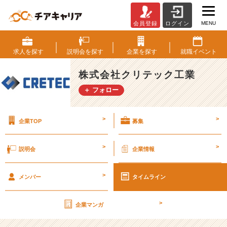
MENU
会員登録
ログイン
幹
部
候
求人を
探す
説明会を
探す
企業を
探す
就職
イベント
補
生
株式会社クリテック工業
募
＋ フォロー
集
中！
【株
>
>
企業TOP
募集
式
会
社
>
>
説明会
企業情報
ク
リ
>
テ
メンバー
タイムライン
ッ
ク
>
企業マンガ
工
業