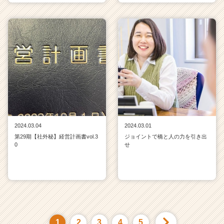
2024.03.04
2024.03.01
第29期【社外秘】経営計画書vol.3
ジョイントで橋と人の力を引き出
0
せ
1
2
3
4
5