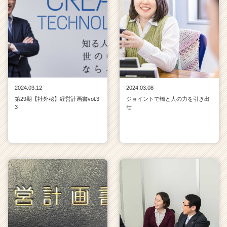
a
r
e
e
r）
2024.03.12
2024.03.08
第29期【社外秘】経営計画書vol.3
ジョイントで橋と人の力を引き出
3
せ