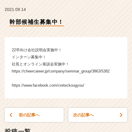
の
タ
2021.09.14
イ
ム
幹部候補生募集中！
ラ
イ
ン】
|
22卒向け会社説明会実施中！
ベ
ン
インターン募集中！
チ
社長とオンライン座談会実施中！
ャ
https://cheercareer.jp/company/seminar_group/3863/5382
ー・
成
https://www.facebook.com/creteckougyou/
長
企
業
か
ら
前の記事へ
次の記事へ
ス
カ
投稿一覧
ウ