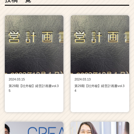
ト
が
届
く
就
活
サ
イ
ト
チ
ア
キ
2024.03.15
2024.03.13
ャ
第29期【社外秘】経営計画書vol.3
第29期【社外秘】経営計画書vol.3
リ
5
4
ア
（C
h
e
e
r
C