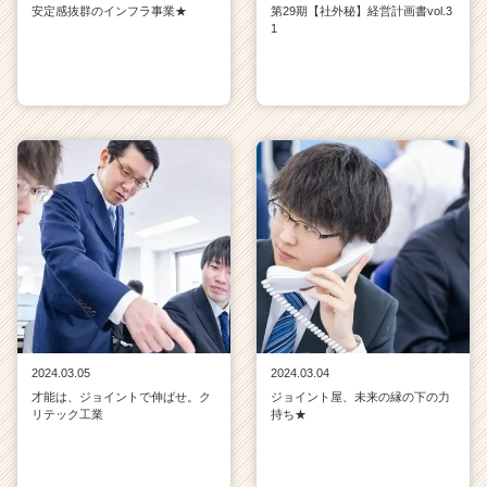
安定感抜群のインフラ事業★
第29期【社外秘】経営計画書vol.3
1
2024.03.05
2024.03.04
才能は、ジョイントで伸ばせ。ク
ジョイント屋、未来の縁の下の力
リテック工業
持ち★