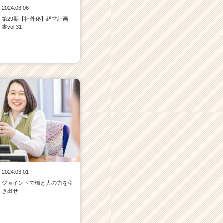
2024.03.06
第29期【社外秘】経営計画
書vol.31
2024.03.01
ジョイントで橋と人の力を引
き出せ