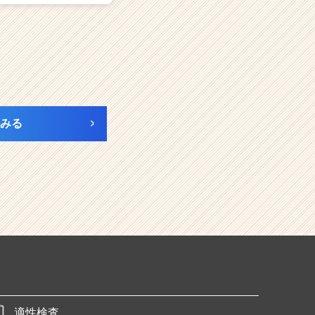
みる
適性検査