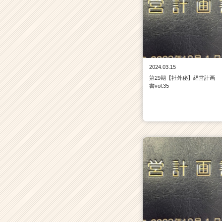
タ
イ
ム
ラ
イ
ン】
|
2024.03.15
ベ
第29期【社外秘】経営計画
ン
書vol.35
チ
ャ
ー・
成
長
企
業
か
ら
ス
カ
ウ
ト