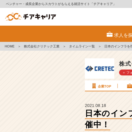
ベンチャー・成長企業からスカウトがもらえる就活サイト「チアキャリア」
日
本
求人を
の
イ
HOME
＞
株式会社クリテック工業
＞
タイムライン一覧
＞
日本のインフラを
ン
フ
ラ
株式
を
＋ フ
理
念
経
企業TOP
営
で
一
2021.08.18
緒
日本のイン
に
催中！
守
ろ