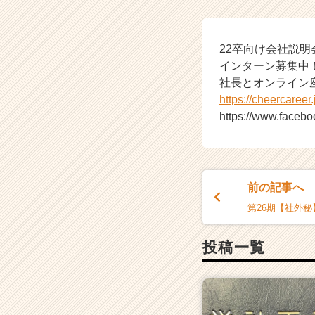
う！
社
長
22卒向け会社説明
座
インターン募集中
談
会
社長とオンライン
開
https://cheercaree
催
https://www.faceb
中！
【株
式
会
社
前の記事へ
ク
第26期【社外秘】
リ
テ
ッ
投稿一覧
ク
工
業
の