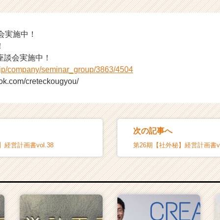
会実施中！
！
座談会実施中！
r.jp/company/seminar_group/3863/4504
ook.com/creteckougyou/
次の記事へ
経営計画書vol.38
第26期【社外秘】経営計画書vol