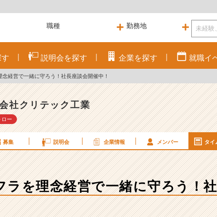
探す
説明会を
探す
企業を
探す
就職
イ
理念経営で一緒に守ろう！社長座談会開催中！
会社クリテック工業
ォロー
募集
説明会
企業情報
メンバー
タイ
フラを理念経営で一緒に守ろう！社