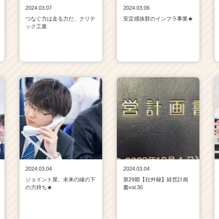
2024.03.07
2024.03.06
つなぐ力は走る力だ、クリテ
安定感抜群のインフラ事業★
ック工業
2024.03.04
2024.03.04
ジョイント屋、未来の縁の下
第29期【社外秘】経営計画
の力持ち★
書vol.30