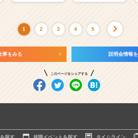
1
2
3
4
5
仕事をみる
説明会情報を
このページをシェアする
を探す
就職イベントを探す
タイムライン