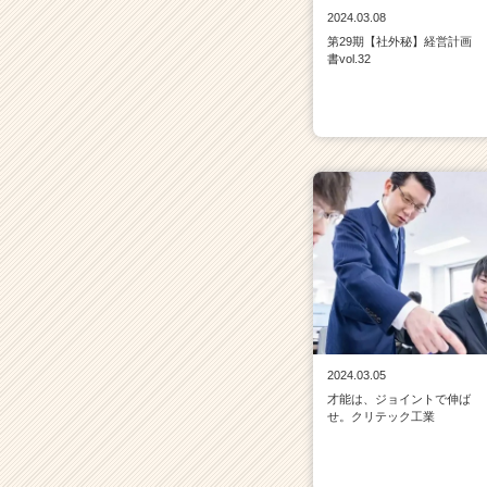
が
2024.03.08
届
第29期【社外秘】経営計画
書vol.32
く
就
活
サ
イ
ト
チ
ア
キ
ャ
リ
ア
（C
h
2024.03.05
e
才能は、ジョイントで伸ば
e
せ。クリテック工業
r
C
a