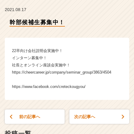
の
タ
2021.08.17
イ
ム
幹部候補生募集中！
ラ
イ
ン】
|
22卒向け会社説明会実施中！
ベ
ン
インターン募集中！
チ
社長とオンライン座談会実施中！
ャ
https://cheercareer.jp/company/seminar_group/3863/4504
ー・
成
https://www.facebook.com/creteckougyou/
長
企
業
か
ら
前の記事へ
次の記事へ
ス
カ
投稿一覧
ウ