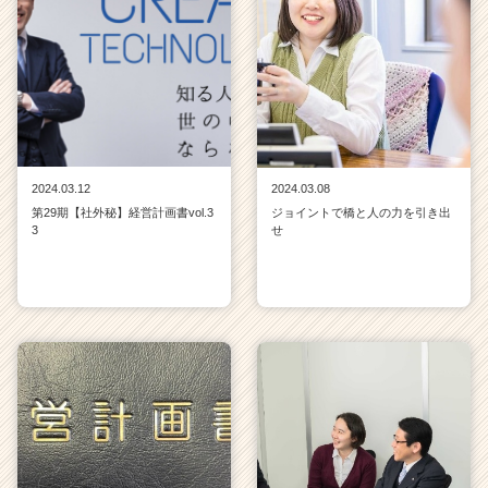
a
r
e
e
r）
2024.03.12
2024.03.08
第29期【社外秘】経営計画書vol.3
ジョイントで橋と人の力を引き出
3
せ