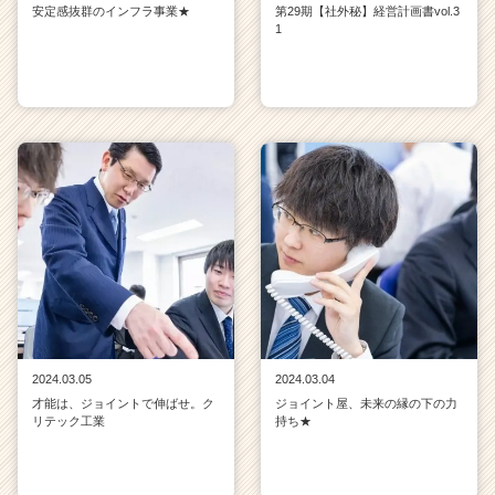
安定感抜群のインフラ事業★
第29期【社外秘】経営計画書vol.3
1
2024.03.05
2024.03.04
才能は、ジョイントで伸ばせ。ク
ジョイント屋、未来の縁の下の力
リテック工業
持ち★