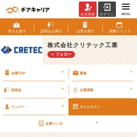
MENU
会員登録
ログイン
幹
部
候
求人を
探す
説明会を
探す
企業を
探す
就職
イベント
補
生
株式会社クリテック工業
募
＋ フォロー
集
中！
【株
>
>
企業TOP
募集
式
会
社
>
>
説明会
企業情報
ク
リ
>
テ
メンバー
タイムライン
ッ
ク
>
企業マンガ
工
業