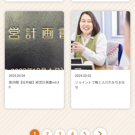
2024.03.04
2024.03.01
第29期【社外秘】経営計画書vol.3
ジョイントで橋と人の力を引き出
0
せ
1
2
3
4
5