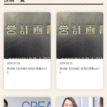
ト
が
届
く
就
活
サ
イ
ト
チ
ア
キ
2024.03.15
2024.03.13
ャ
第29期【社外秘】経営計画書vol.3
第29期【社外秘】経営計画書vol.3
リ
5
4
ア
（C
h
e
e
r
C