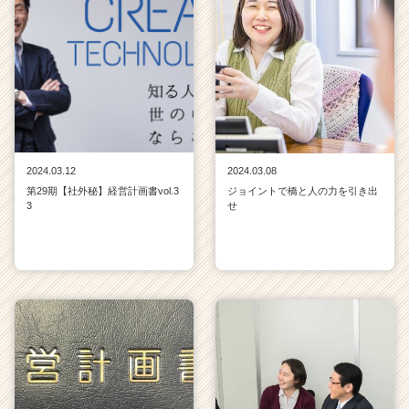
チ
ア
キ
ャ
リ
ア
（C
h
e
2024.03.12
2024.03.08
e
第29期【社外秘】経営計画書vol.3
ジョイントで橋と人の力を引き出
r
3
せ
C
a
r
e
e
r）