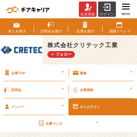
MENU
会員登録
ログイン
未
来
の
求人を
探す
説明会を
探す
企業を
探す
就職
イベント
幹
部
株式会社クリテック工業
へ
＋ フォロー
経
営
ビ
>
>
企業TOP
募集
ジ
ョ
ン・
>
>
説明会
企業情報
オ
ン
>
ラ
メンバー
タイムライン
イ
ン
>
企業マンガ
説
明