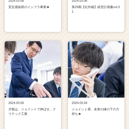
2024.03.06
2024.03.06
安定感抜群のインフラ事業★
第29期【社外秘】経営計画書vol.3
1
2024.03.05
2024.03.04
才能は、ジョイントで伸ばせ。ク
ジョイント屋、未来の縁の下の力
リテック工業
持ち★