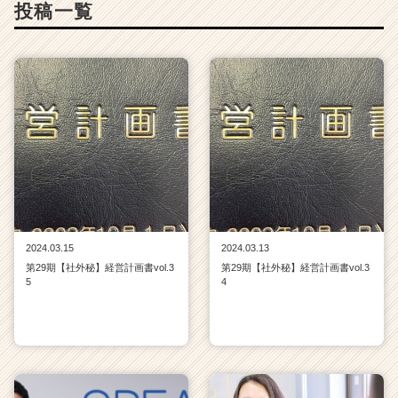
投稿一覧
チ
ャ
ー・
成
長
企
業
か
ら
ス
カ
ウ
ト
2024.03.15
2024.03.13
が
第29期【社外秘】経営計画書vol.3
第29期【社外秘】経営計画書vol.3
届
5
4
く
就
活
サ
イ
ト