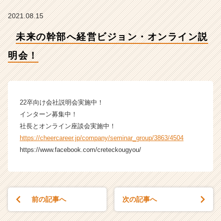
会！
【株
2021.08.15
式
会
未来の幹部へ経営ビジョン・オンライン説
社
ク
明会！
リ
テ
ッ
ク
22卒向け会社説明会実施中！
工
インターン募集中！
業
社長とオンライン座談会実施中！
の
タ
https://cheercareer.jp/company/seminar_group/3863/4504
イ
https://www.facebook.com/creteckougyou/
ム
ラ
イ
ン】
|
前の記事へ
次の記事へ
ベ
ン