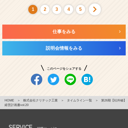
1
2
3
4
5
仕事をみる
説明会情報をみる
このページをシェアする
HOME
＞
株式会社クリテック工業
＞
タイムライン一覧
＞
第26期【社外秘】
経営計画書vol.20
SERVICE