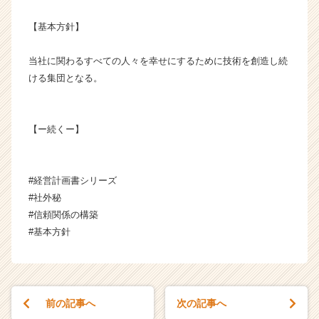
成
【基本方針】
長
企
業
当社に関わるすべての人々を幸せにするために技術を創造し続
か
ける集団となる。
ら
ス
カ
【ー続くー】
ウ
ト
が
届
#経営計画書シリーズ
く
#社外秘
就
#信頼関係の構築
活
#基本方針
サ
イ
ト
チ
ア
前の記事へ
次の記事へ
キ