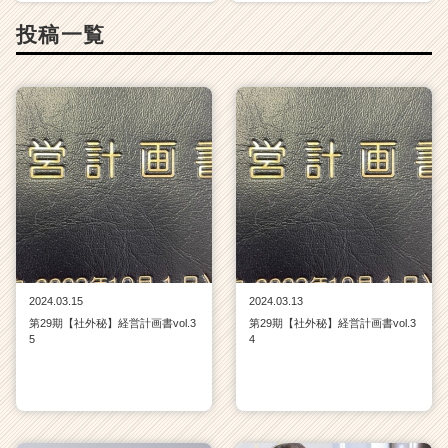
ャ
投稿一覧
リ
ア
（C
h
e
e
r
C
a
r
e
e
r）
2024.03.15
2024.03.13
第29期【社外秘】経営計画書vol.3
第29期【社外秘】経営計画書vol.3
5
4