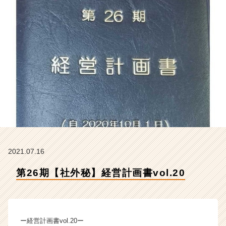
会
社
ク
リ
テ
ッ
ク
工
業
の
タ
イ
ム
ラ
イ
2021.07.16
ン】
第26期【社外秘】経営計画書vol.20
|
ベ
ン
チ
ャ
ー経営計画書vol.20ー
ー・