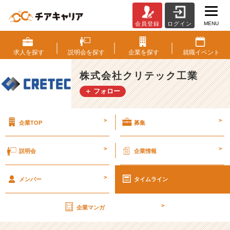
MENU
会員登録
ログイン
第
2
6
求人を
探す
説明会を
探す
企業を
探す
就職
イベント
期
【社
株式会社クリテック工業
外
＋ フォロー
秘】
経
営
>
>
企業TOP
募集
計
画
書
>
>
説明会
企業情報
v
o
>
l.
メンバー
タイムライン
2
0
>
企業マンガ
【株
式