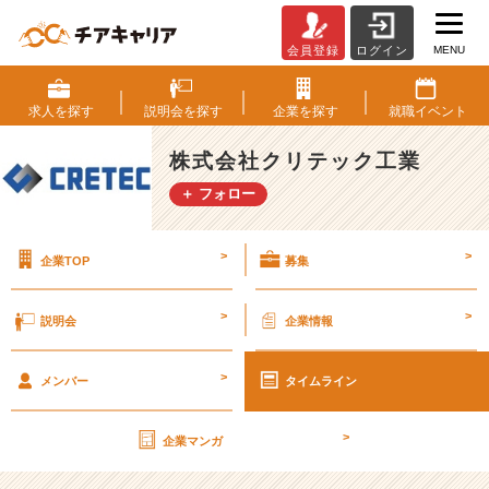
MENU
会員登録
ログイン
第
2
6
求人を
探す
説明会を
探す
企業を
探す
就職
イベント
期
【社
株式会社クリテック工業
外
＋ フォロー
秘】
経
営
>
>
企業TOP
募集
計
画
書
>
>
説明会
企業情報
v
o
>
l.
メンバー
タイムライン
1
4
>
企業マンガ
【株
式