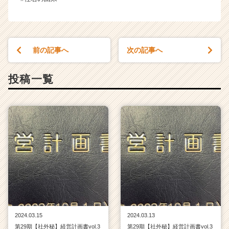
ャ
リ
ア
（C
h
前の記事へ
次の記事へ
e
e
投稿一覧
r
C
a
r
e
e
r）
2024.03.15
2024.03.13
第29期【社外秘】経営計画書vol.3
第29期【社外秘】経営計画書vol.3