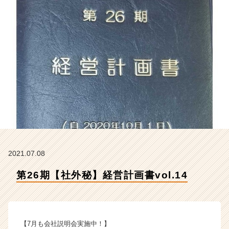
会
社
ク
リ
テ
ッ
ク
工
業
の
タ
イ
ム
ラ
イ
2021.07.08
ン】
第26期【社外秘】経営計画書vol.14
|
ベ
ン
チ
ャ
【7月も会社説明会実施中！】
ー・