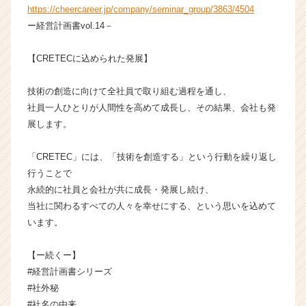
https://cheercareer.jp/company/seminar_group/3863/4504
成
ー経営計画書vol.14－
長
企
業
【CRETECに込められた発展】
か
ら
技術の創造に向けて全社員で取り組む過程を通し、
ス
社員一人ひとりが人間性を高めて成長し、その結果、会社も発
カ
展します。
ウ
ト
が
「CRETEC」には、「技術を創造する」という行動を繰り返し
届
行うことで
く
永続的に社員と会社が共に成長・発展し続け、
就
当社に関わるすべての人々を幸せにする、という思いを込めて
活
います。
サ
イ
【ー続くー】
ト
チ
#経営計画書シリーズ
ア
#社外秘
キ
#社名の由来