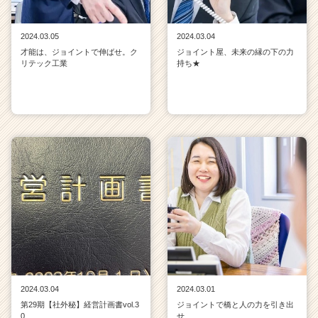
2024.03.05
2024.03.04
才能は、ジョイントで伸ばせ。ク
ジョイント屋、未来の縁の下の力
リテック工業
持ち★
2024.03.04
2024.03.01
第29期【社外秘】経営計画書vol.3
ジョイントで橋と人の力を引き出
0
せ