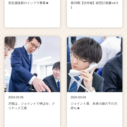
安定感抜群のインフラ事業★
第29期【社外秘】経営計画書vol.3
1
2024.03.05
2024.03.04
才能は、ジョイントで伸ばせ。ク
ジョイント屋、未来の縁の下の力
リテック工業
持ち★