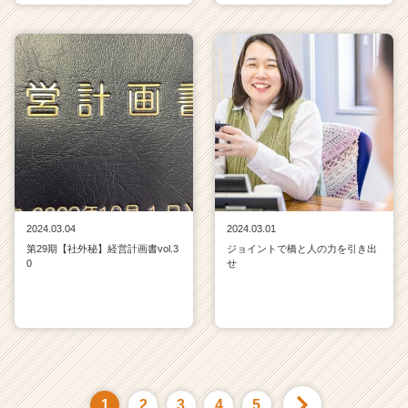
2024.03.04
2024.03.01
第29期【社外秘】経営計画書vol.3
ジョイントで橋と人の力を引き出
0
せ
1
2
3
4
5