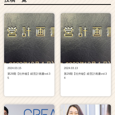
企
業
か
ら
ス
カ
ウ
ト
が
届
く
就
2024.03.15
2024.03.13
活
第29期【社外秘】経営計画書vol.3
第29期【社外秘】経営計画書vol.3
サ
5
4
イ
ト
チ
ア
キ
ャ
リ