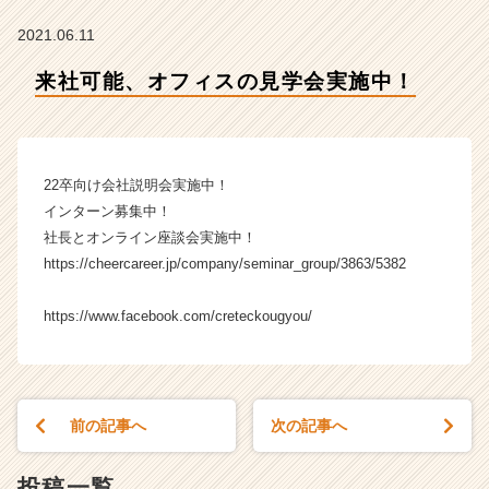
ク
リ
2021.06.11
テ
ッ
来社可能、オフィスの見学会実施中！
ク
工
業
の
22卒向け会社説明会実施中！
タ
イ
インターン募集中！
ム
社長とオンライン座談会実施中！
ラ
https://cheercareer.jp/company/seminar_group/3863/5382
イ
ン】
https://www.facebook.com/creteckougyou/
|
ベ
ン
チ
ャ
前の記事へ
次の記事へ
ー・
成
投稿一覧
長