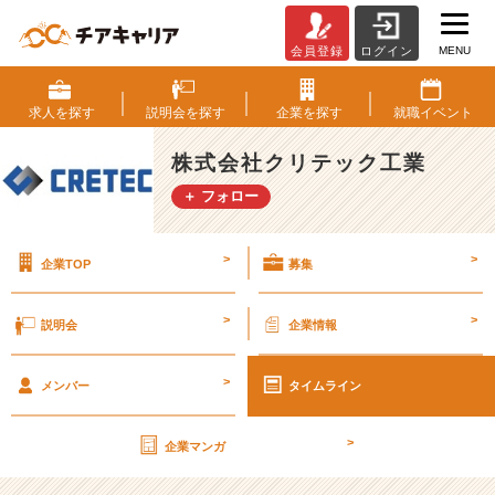
MENU
会員登録
ログイン
来
社
可
求人を
探す
説明会を
探す
企業を
探す
就職
イベント
能、
オ
株式会社クリテック工業
フ
＋ フォロー
ィ
ス
の
>
>
企業TOP
募集
見
学
会
>
>
説明会
企業情報
実
施
>
中！
メンバー
タイムライン
【株
式
>
企業マンガ
会
社