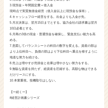
ャ
3.現預金＞年間固定費＋借入金
リ
現時点で実質無借金経営（借入金以上に現預金を保有）。
ア
4.キャッシュフロー経営をする。出金よりも入金が先。
（C
5.月次決算は、翌月15日までとする。協力会社の請求書は翌月
h
e
10日必着とする。
e
6.月商の3倍の現金・普通預金を確保し、緊急支払い能力を高
r
める。
C
7.意図してバランスシートの科目の数字を変える。資産の部は
a
より上位科目へ、負債の部はより下位科目へ重点を移すように
r
地道な努力を続ける。
e
8.売上は増やすが売掛金と在庫は増やさない努力をする。
e
r）
9.無駄な資産を持たず、総資産を圧縮する。高額な物はできる
だけリースにする。
10.本業重視。投機取引はしない。
【ー続くー】
#経営計画書シリーズ