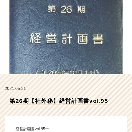
会
社
ク
リ
テ
ッ
ク
工
業
の
タ
イ
ム
ラ
イ
2021.05.31
ン】
第26期【社外秘】経営計画書vol.95
|
ベ
ン
チ
ャ
―経営計画書vol.95ー
ー・