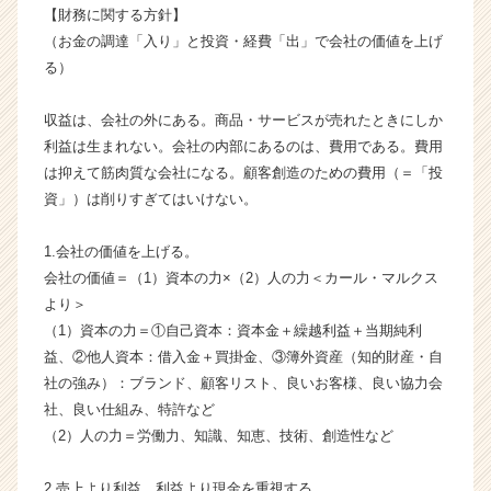
【財務に関する方針】
成
（お金の調達「入り」と投資・経費「出」で会社の価値を上げ
長
企
る）
業
か
収益は、会社の外にある。商品・サービスが売れたときにしか
ら
利益は生まれない。会社の内部にあるのは、費用である。費用
ス
は抑えて筋肉質な会社になる。顧客創造のための費用（＝「投
カ
資」）は削りすぎてはいけない。
ウ
ト
が
1.会社の価値を上げる。
届
会社の価値＝（1）資本の力×（2）人の力＜カール・マルクス
く
より＞
就
（1）資本の力＝①自己資本：資本金＋繰越利益＋当期純利
活
益、②他人資本：借入金＋買掛金、③簿外資産（知的財産・自
サ
社の強み）：ブランド、顧客リスト、良いお客様、良い協力会
イ
社、良い仕組み、特許など
ト
チ
（2）人の力＝労働力、知識、知恵、技術、創造性など
ア
キ
2.売上より利益、利益より現金を重視する。