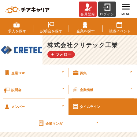
MENU
会員登録
ログイン
第
2
6
求人を
探す
説明会を
探す
企業を
探す
就職
イベント
期
【社
株式会社クリテック工業
外
＋ フォロー
秘】
経
営
>
>
企業TOP
募集
計
画
書
>
>
説明会
企業情報
v
o
>
l.
メンバー
タイムライン
9
5
>
企業マンガ
【株
式