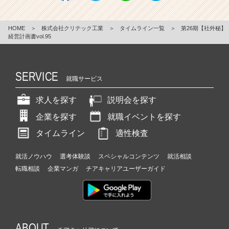
HOME
＞
株式会社クリテック工業
＞
タイムライン一覧
＞
第26期【社外秘】
経営計画書vol.95
SERVICE
就職サービス
求人を探す
説明会を探す
企業を探す
就職イベントを探す
タイムライン
適性検査
就活ノウハウ
選考体験談
スペシャルコンテンツ
就活相談
転職相談
企業マンガ
チアキャリアユーザーガイド
ABOUT