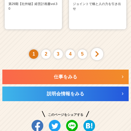
第29期【社外秘】経営計画書vol.3
ジョイントで橋と人の力を引き出
0
せ
1
2
3
4
5
仕事をみる
説明会情報をみる
このページをシェアする