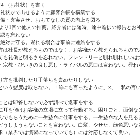
ガキ（お礼状）を書く
お礼状がで出せるように顧客台帳を構築する
整備・充実させ、おもてなしの質の向上を図る
自慢より1回の他人の推薦。紹介者には随時、途中進捗の報告とお
確認を忘れない
は絶対に守る。遅れる場合は事前に連絡をする
り方は社長が教えるものではなく、お客様から教えられるもので
っても礼儀と明るさを忘れない。フレンドリーと馴れ馴れしいは
治・宗教・ひいきの良し悪し・ライバルの悪口は言わない。尋ね
やり方を批判したり手落ちを責めたりしない
るという態度は取らない。「前にも言ったように」×、「私の言
いことは即答しないで必ず調べて返事をする
声に耳を傾けお客様の立場に立って行動する。困りごと、面倒な
喜んでもらうために一生懸命に仕事をする。一生懸命な人を見る
、どうしようもないことを言わない。白髪、やせた、顔色悪いな
要求（業界では慣習になっていても）には対応しなくて良い。