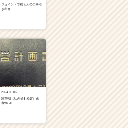
ジョイントで橋と人の力を引
き出せ
2024.03.06
第29期【社外秘】経営計画
書vol.31