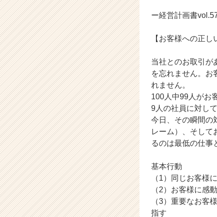
ャ
ー・
ー経営計画書vol.5
成
長
【お客様への正し
企
業
当社とのお取引が
か
を忘れません。お
ら
ス
れません。
カ
100人中99人が
ウ
9人の社員に対し
ト
今日、その瞬間の
が
レーム）、そして
届
るのは最低の仕事
く
就
活
基本行動
サ
（1）同じお客様
イ
（2）お客様に感
ト
（3）重要なお客
チ
指す
ア