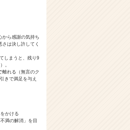
心から感謝の気持ち
悪さは決し許してく
ってしまうと、残り9
業）。
で離れる（無言のク
値引きで満足を与え
きをかける
「不満の解消」を目