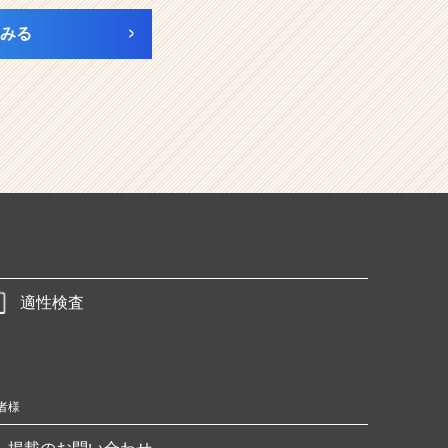
みる
適性検査
者様