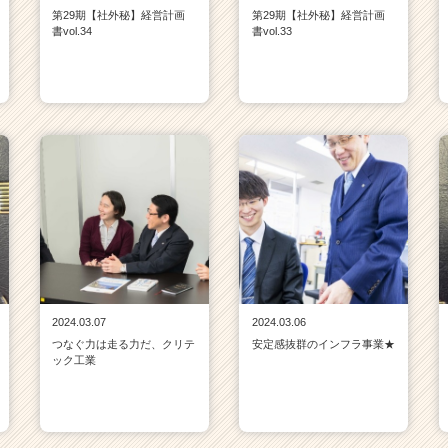
第29期【社外秘】経営計画
第29期【社外秘】経営計画
書vol.34
書vol.33
2024.03.07
2024.03.06
つなぐ力は走る力だ、クリテ
安定感抜群のインフラ事業★
ック工業