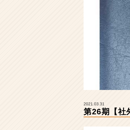
式
会
社
ク
リ
テ
ッ
ク
工
業
の
タ
イ
ム
ラ
イ
ン】
2021.03.31
|
第26期【社
ベ
ン
チ