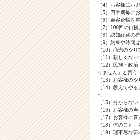
（4）お客様にハ
キ
（5）四半期毎に
ャ
リ
（6）顧客台帳を
ア
（7）100回の
（C
（8）認知経路の
h
（9）約束や時間
e
（10）商売のや
e
（11）親しくな
r
（12）民族・政
C
a
りません」と言う
r
（13）お客様の
e
（14）教えてや
e
○。
r）
（15）分からな
（16）お客様の
（17）お客様に
（18）体のこと
（19）理不尽な