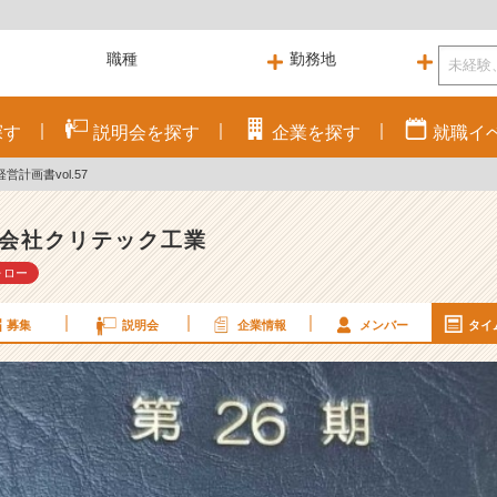
探す
説明会を
探す
企業を
探す
就職
イ
営計画書vol.57
会社クリテック工業
ォロー
募集
説明会
企業情報
メンバー
タイ