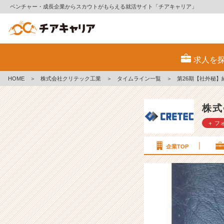
ベンチャー・成長企業からスカウトがもらえる就活サイト「チアキャリア」
第
2
求人を
6
期
HOME
＞
株式会社クリテック工業
＞
タイムライン一覧
＞
第26期【社外秘】経
【社
外
秘】
株式
経
＋ フ
営
計
画
企業TOP
書
v
o
l.
5
7
【株