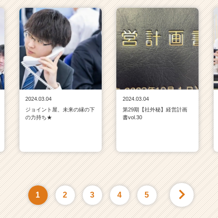
2024.03.04
2024.03.04
ジョイント屋、未来の縁の下
第29期【社外秘】経営計画
の力持ち★
書vol.30
1
2
3
4
5