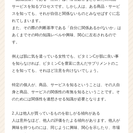
ャ
サービスを知るプロセスです。しかし人は、ある商品・サービ
リ
スを知っても、それが自信と関係ないものとみなせばすぐに忘
ア
れてしまいます。
（C
また、その際の判断基準である「自分に関係あるか/ないか」は
h
e
あくまでその時の知識レベルや興味、関心に左右されるので
e
す。
r
C
例えば肌に気を遣っている女性でも、ビタミンCが肌に良い事
a
を知らなければ、ビタミンCを豊富に含んだサプリメントのこ
r
とを知っても、それほど注意を向けないでしょう。
e
e
r）
特定の個人が、商品、サービスを知るということは、その人自
身と商品、サービスの関係性の有無を知るということです。そ
のためには関係性を連想させる知識が必要となります。
2.人は他人が買っているものを欲しがる傾向がある
人は意外なほど、他人の評価をたよる傾向があります。他人が
興味を持つものには、同じように興味、関心を示したり、市場