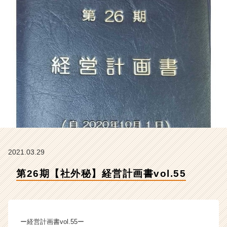
会
社
ク
リ
テ
ッ
ク
工
業
の
タ
イ
ム
ラ
イ
2021.03.29
ン】
第26期【社外秘】経営計画書vol.55
|
ベ
ン
チ
ャ
ー経営計画書vol.55ー
ー・