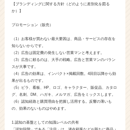
【ブランディングに関する方針（どのように差別化を図る
成
か）】
長
企
業
プロモーション（販売）
か
ら
（1）お客様が買わない最大要因は、商品・サービスの存在を
ス
知らないからです。
カ
（2）広告は固定費の発生しない営業マンと考えます。
ウ
（3）広告に頼るのは、大手の戦略。広告と営業マンのバラン
ト
が
スが大事です。
届
（4）広告の効果は、インパクト×掲載回数。4回目以降から効
く
果が出るものです。
就
（5）ビラ、看板、HP、ロゴ、キャラクター、販促品、カタロ
活
グ、名刺、DM、ハガキ、メルマガ、広告をミックスします。
サ
（6）認知経路と購買理由を把握し活用する。反響の薄いも
イ
の、効果のないものはやめます。
ト
チ
ア
1.認知の基盤としての知識レベルの共有
キ
「認知段階」である「注目」は、潜在顧客などが新たに商品・