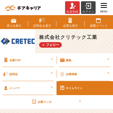
MENU
会員登録
ログイン
第
2
6
求人を
探す
説明会を
探す
企業を
探す
就職
イベント
期
【社
株式会社クリテック工業
外
＋ フォロー
秘】
経
営
>
>
企業TOP
募集
計
画
書
>
>
説明会
企業情報
v
o
>
l.
メンバー
タイムライン
5
5
>
企業マンガ
【株
式