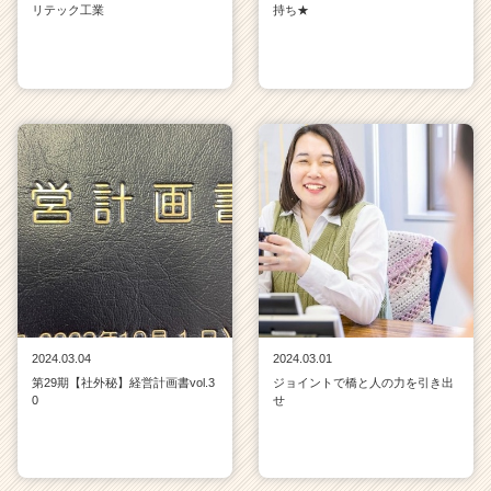
リテック工業
持ち★
2024.03.04
2024.03.01
第29期【社外秘】経営計画書vol.3
ジョイントで橋と人の力を引き出
0
せ