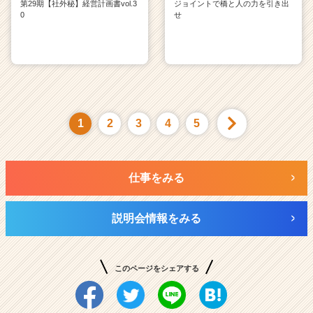
第29期【社外秘】経営計画書vol.3
ジョイントで橋と人の力を引き出
0
せ
1
2
3
4
5
仕事をみる
説明会情報をみる
このページをシェアする