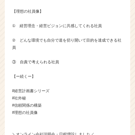
成
【理想の社員像】
長
企
業
① 経営理念・経営ビジョンに共感してくれる社員
か
ら
② どんな環境でも自分で道を切り開いて目的を達成できる社
ス
員
カ
ウ
③ 自責で考えられる社員
ト
が
届
【ー続くー】
く
就
#経営計画書シリーズ
活
#社外秘
サ
#信頼関係の構築
イ
#理想の社員像
ト
チ
ア
キ
＼オンライン会社説明会・日程増設しました／