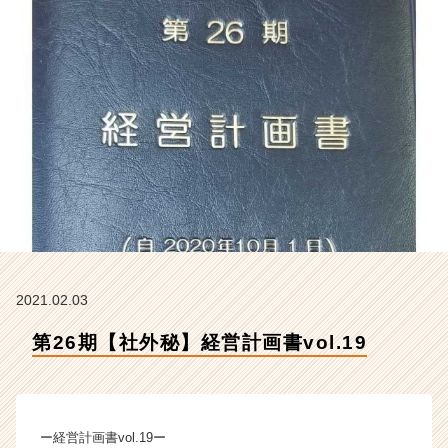
会
社
ク
リ
テ
ッ
ク
工
業
の
タ
イ
ム
ラ
イ
2021.02.03
ン】
第26期【社外秘】経営計画書vol.19
|
ベ
ン
チ
ャ
ー経営計画書vol.19ー
ー・