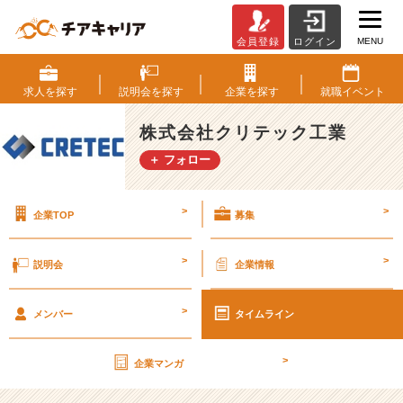
MENU
会員登録
ログイン
第
2
6
求人を
探す
説明会を
探す
企業を
探す
就職
イベント
期
【社
株式会社クリテック工業
外
＋ フォロー
秘】
経
営
>
>
企業TOP
募集
計
画
書
>
>
説明会
企業情報
v
o
>
l.
メンバー
タイムライン
1
9
>
企業マンガ
【株
式