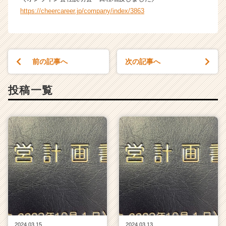
ャ
https://cheercareer.jp/company/index/3863
リ
ア
（C
h
e
前の記事へ
次の記事へ
e
r
投稿一覧
C
a
r
e
e
r）
2024.03.15
2024.03.13