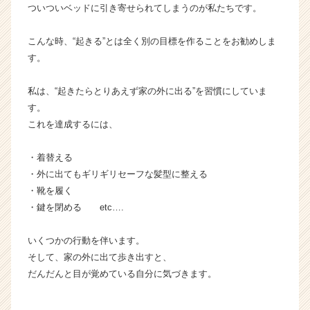
カ
ついついベッドに引き寄せられてしまうのが私たちです。
ウ
ト
こんな時、“起きる”とは全く別の目標を作ることをお勧めしま
が
す。
届
く
私は、“起きたらとりあえず家の外に出る”を習慣にしていま
就
す。
活
サ
これを達成するには、
イ
ト
・着替える
チ
・外に出てもギリギリセーフな髪型に整える
ア
・靴を履く
キ
・鍵を閉める etc….
ャ
リ
ア
いくつかの行動を伴います。
（C
そして、家の外に出て歩き出すと、
h
だんだんと目が覚めている自分に気づきます。
e
e