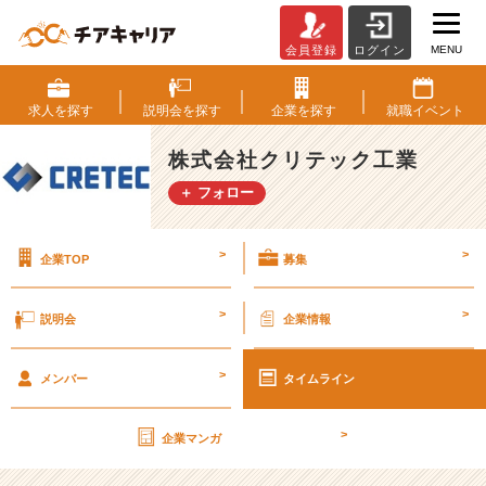
MENU
会員登録
ログイン
二
度
寝
求人を
探す
説明会を
探す
企業を
探す
就職
イベント
の
無
株式会社クリテック工業
限
＋ フォロー
ル
ー
プ
>
>
企業TOP
募集
か
ら
脱
>
>
説明会
企業情報
却
す
>
る
メンバー
タイムライン
コ
ツ
>
企業マンガ
P
a