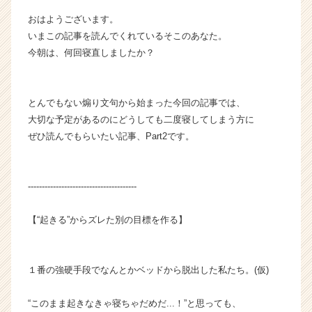
業
おはようございます。
の
いまこの記事を読んでくれているそこのあなた。
タ
今朝は、何回寝直しましたか？
イ
ム
ラ
イ
とんでもない煽り文句から始まった今回の記事では、
ン】
大切な予定があるのにどうしても二度寝してしまう方に
|
ぜひ読んでもらいたい記事、Part2です。
ベ
ン
チ
---------------------------------------
ャ
ー・
成
【“起きる”からズレた別の目標を作る】
長
企
業
１番の強硬手段でなんとかベッドから脱出した私たち。(仮)
か
ら
“このまま起きなきゃ寝ちゃだめだ...！”と思っても、
ス