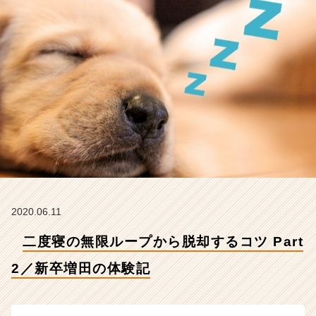
r
t
2
／
新
卒
増
田
の
体
験
記
【株
式
会
2020.06.11
社
二度寝の無限ループから脱却するコツ Part
ク
リ
2／新卒増田の体験記
テ
ッ
ク
工