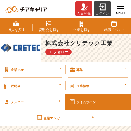
MENU
会員登録
ログイン
社
員
と
求人を
探す
説明会を
探す
企業を
探す
就職
イベント
の
距
株式会社クリテック工業
離
＋ フォロー
感
が
近
>
>
企業TOP
募集
い、
ア
ッ
>
>
説明会
企業情報
ト
ホ
>
ー
メンバー
タイムライン
ム
な
>
企業マンガ
会
社