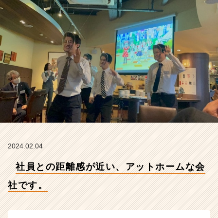
で
す。
【株
式
会
社
ク
リ
テ
ッ
ク
工
業
の
タ
2024.02.04
イ
社員との距離感が近い、アットホームな会
ム
ラ
社です。
イ
ン】
|
ベ