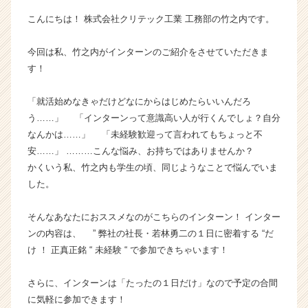
ン
こんにちは！ 株式会社クリテック工業 工務部の竹之内です。
チ
ャ
今回は私、竹之内がインターンのご紹介をさせていただきま
ー・
す！
成
長
企
「就活始めなきゃだけどなにからはじめたらいいんだろ
業
う……」 「インターンって意識高い人が行くんでしょ？自分
か
なんかは……」 「未経験歓迎って言われてもちょっと不
ら
安……」 ………こんな悩み、お持ちではありませんか？
ス
かくいう私、竹之内も学生の頃、同じようなことで悩んでいま
カ
した。
ウ
ト
が
そんなあなたにおススメなのがこちらのインターン！ インター
届
ンの内容は、 ” 弊社の社長・若林勇二の１日に密着する “だ
く
け ！ 正真正銘 “ 未経験 “ で参加できちゃいます！
就
活
さらに、インターンは「たったの１日だけ」なので予定の合間
サ
に気軽に参加できます！
イ