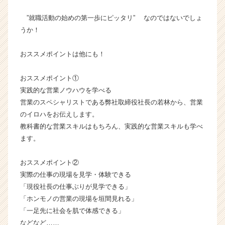
ト
チ
”就職活動の始めの第一歩にピッタリ” なのではないでしょ
ア
うか！
キ
ャ
おススメポイントは他にも！
リ
ア
おススメポイント①
（C
h
実践的な営業ノウハウを学べる
e
営業のスペシャリストである弊社取締役社長の若林から、営業
e
のイロハをお伝えします。
r
教科書的な営業スキルはもちろん、実践的な営業スキルも学べ
C
ます。
a
r
おススメポイント②
e
e
実際の仕事の現場を見学・体験できる
r）
「現役社長の仕事ぶりが見学できる」
「ホンモノの営業の現場を垣間見れる」
「一足先に社会を肌で体感できる」
などなど……