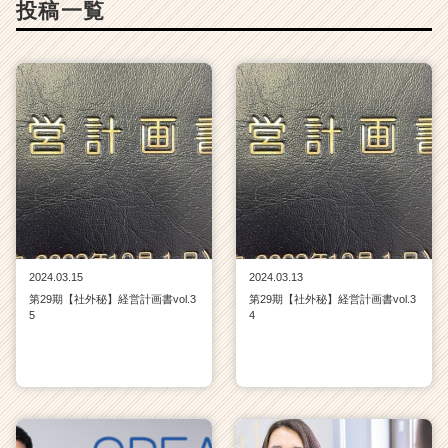
投稿一覧
ャ
リ
ア
（C
h
e
e
r
C
a
r
e
e
2024.03.15
2024.03.13
r）
第29期【社外秘】経営計画書vol.3
第29期【社外秘】経営計画書vol.3
5
4