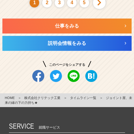
1
2
3
4
5
仕事をみる
説明会情報をみる
このページをシェアする
HOME
＞
株式会社クリテック工業
＞
タイムライン一覧
＞
ジョイント屋、未
来の縁の下の力持ち★
SERVICE
就職サービス