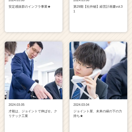
安定感抜群のインフラ事業★
第29期【社外秘】経営計画書vol.3
1
2024.03.05
2024.03.04
才能は、ジョイントで伸ばせ。ク
ジョイント屋、未来の縁の下の力
リテック工業
持ち★