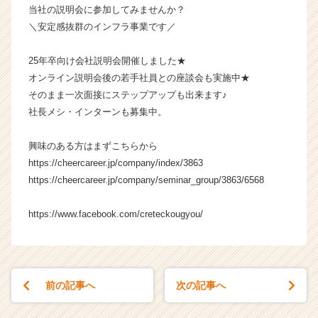
当社の説明会に参加してみませんか？
成
＼安定感抜群のインフラ事業です／
長
企
業
25年卒向け会社説明会開催しました★
か
オンライン説明会後の若手社員との座談会も実施中★
ら
そのまま一次面接にステップアップも出来ます♪
ス
社長メシ・インターンも募集中。
カ
ウ
興味のある方はまずこちらから
ト
が
https://cheercareer.jp/company/index/3863
届
https://cheercareer.jp/company/seminar_group/3863/6568
く
就
https://www.facebook.com/creteckougyou/
活
サ
イ
ト
チ
前の記事へ
次の記事へ
ア
キ