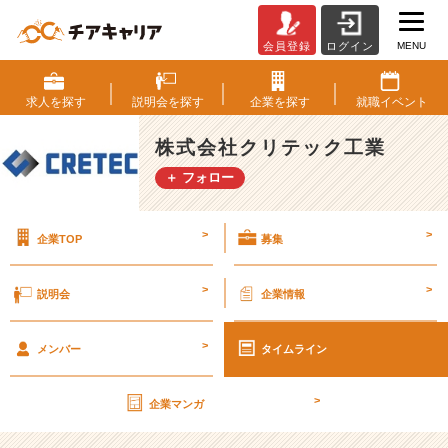
MENU
会員登録
ログイン
ジ
ョ
イ
求人を
探す
説明会を
探す
企業を
探す
就職
イベント
ン
ト
株式会社クリテック工業
屋、
＋ フォロー
未
来
の
>
>
企業TOP
募集
縁
の
下
>
>
説明会
企業情報
の
力
>
持
メンバー
タイムライン
ち
★
>
企業マンガ
【株
式