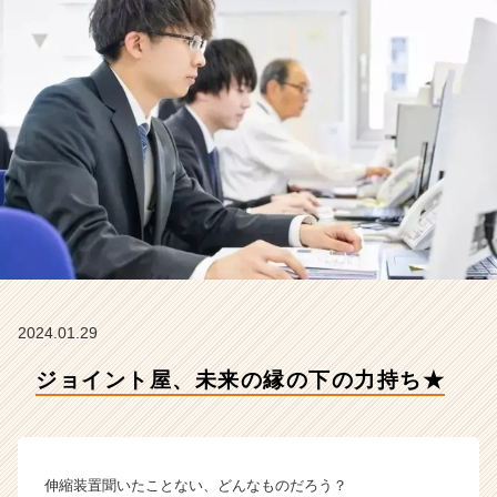
会
社
ク
リ
テ
ッ
ク
工
業
の
タ
イ
ム
ラ
イ
2024.01.29
ン】
ジョイント屋、未来の縁の下の力持ち★
|
ベ
ン
チ
ャ
伸縮装置聞いたことない、どんなものだろう？
ー・